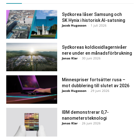
Sydkorea låser Samsung och
SK Hynix i historisk AI-satsning
Jacob Hugosson
-
1 juli 2026
Sydkoreas koldioxidlagernivåer
nere under en månadsförbrukning
Jonas Klar
-
30 juni 2026
Minnespriser fortsätter rusa –
mot dubblering till slutet av 2026
Jacob Hugosson
-
29 juni 2026
IBM demonstrerar 0,7-
nanometersteknologi
Jonas Klar
-
26 juni 2026