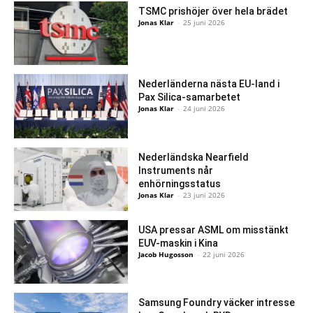
TSMC prishöjer över hela brädet
Jonas Klar
-
25 juni 2026
Nederländerna nästa EU-land i
Pax Silica-samarbetet
Jonas Klar
-
24 juni 2026
Nederländska Nearfield
Instruments når
enhörningsstatus
Jonas Klar
-
23 juni 2026
USA pressar ASML om misstänkt
EUV-maskin i Kina
Jacob Hugosson
-
22 juni 2026
Samsung Foundry väcker intresse