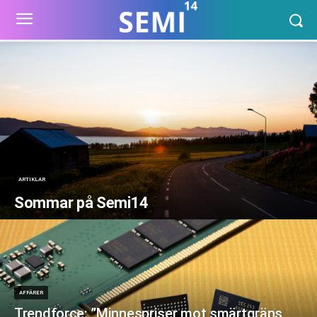
ARTIKLAR
Sommar på Semi14
AFFÄRER
Trendforce: ”Minnespriser mot smärtgräns