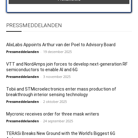
PRESSMEDDELANDEN
AlixLabs Appoints Arthur van der Poel to Advisory Board
Pressmeddelanden
-
19 december 2025
VTT and NordAmps join forces to develop next-generation RF
semiconductors to enable AI and 6G
Pressmeddelanden
-
3 november 2025
Tobii and STMicroelectronics enter mass production of
breakthrough interior sensing technology
Pressmeddelanden
-
2 oktober 2025
Mycronic receives order for three mask writers
Pressmeddelanden
-
24 september 2025
TERASi Breaks New Ground with the World’s Biggest 6G