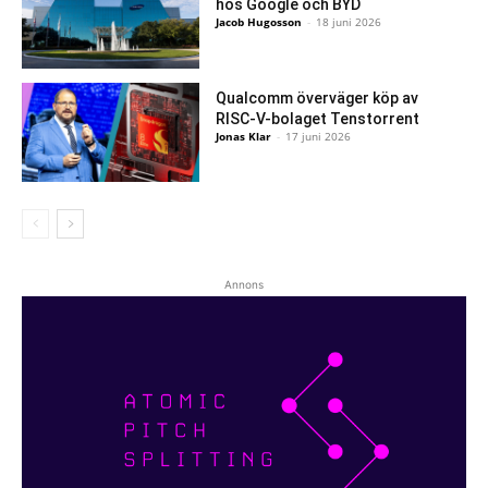
hos Google och BYD
Jacob Hugosson
-
18 juni 2026
Qualcomm överväger köp av
RISC-V-bolaget Tenstorrent
Jonas Klar
-
17 juni 2026
Annons