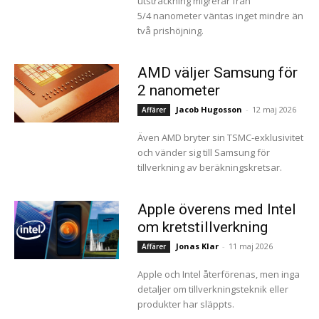
utsträckning migrerar från
5/4 nanometer väntas inget mindre än
två prishöjning.
AMD väljer Samsung för
2 nanometer
Jacob Hugosson
-
12 maj 2026
Affärer
Även AMD bryter sin TSMC-exklusivitet
och vänder sig till Samsung för
tillverkning av beräkningskretsar.
Apple överens med Intel
om kretstillverkning
Jonas Klar
-
11 maj 2026
Affärer
Apple och Intel återförenas, men inga
detaljer om tillverkningsteknik eller
produkter har släppts.