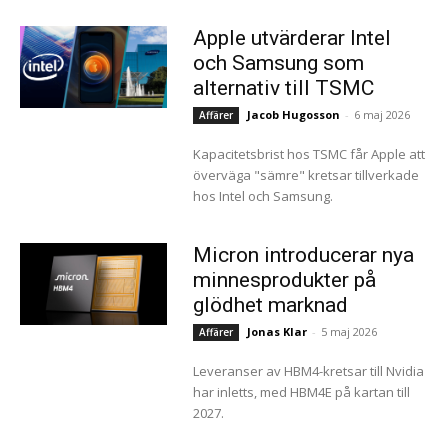
Apple utvärderar Intel
och Samsung som
alternativ till TSMC
Jacob Hugosson
-
6 maj 2026
Affärer
Kapacitetsbrist hos TSMC får Apple att
överväga "sämre" kretsar tillverkade
hos Intel och Samsung.
Micron introducerar nya
minnesprodukter på
glödhet marknad
Jonas Klar
-
5 maj 2026
Affärer
Leveranser av HBM4-kretsar till Nvidia
har inletts, med HBM4E på kartan till
2027.