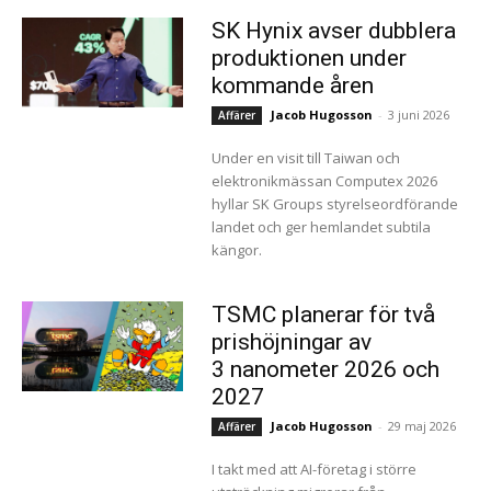
SK Hynix avser dubblera
produktionen under
kommande åren
Jacob Hugosson
-
3 juni 2026
Affärer
Under en visit till Taiwan och
elektronikmässan Computex 2026
hyllar SK Groups styrelseordförande
landet och ger hemlandet subtila
kängor.
TSMC planerar för två
prishöjningar av
3 nanometer 2026 och
2027
Jacob Hugosson
-
29 maj 2026
Affärer
I takt med att AI-företag i större