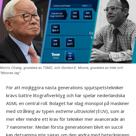
Morris Chang, grundare av TSMC, och Gordon E. Moore, grundare av Intel och
"Moores lag"
För att möjliggöra nästa generations spjutspetstekniker
krävs bättre litografiverktyg och här spelar nederländska
ASML en central roll. Bolaget har idag monopol på maskiner
med strålning av typen
extreme ultraviolet
(EUV), som är
mer eller mindre ett krav för tekniker mer avancerade än
7 nanometer. Medan första generationen blivit en succé
kan detsamma inte sägas om den andra med beteckningen