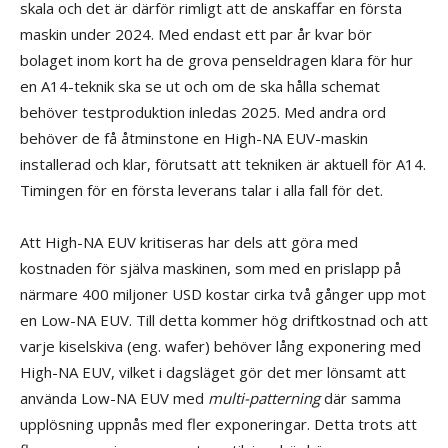
skala och det är därför rimligt att de anskaffar en första
maskin under 2024. Med endast ett par år kvar bör
bolaget inom kort ha de grova penseldragen klara för hur
en A14-teknik ska se ut och om de ska hålla schemat
behöver testproduktion inledas 2025. Med andra ord
behöver de få åtminstone en High-NA EUV-maskin
installerad och klar, förutsatt att tekniken är aktuell för A14.
Timingen för en första leverans talar i alla fall för det.
Att High-NA EUV kritiseras har dels att göra med
kostnaden för själva maskinen, som med en prislapp på
närmare 400 miljoner USD kostar cirka två gånger upp mot
en Low-NA EUV. Till detta kommer hög driftkostnad och att
varje kiselskiva (eng. wafer) behöver lång exponering med
High-NA EUV, vilket i dagsläget gör det mer lönsamt att
använda Low-NA EUV med
multi-patterning
där samma
upplösning uppnås med fler exponeringar. Detta trots att