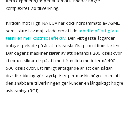
flera exponeringar per automatik innebär högre
komplexitet vid tillverkning.
Kritiken mot High-NA EUV har dock hörsammats av ASML,
som i slutet av maj talade om att de
arbetar på att göra
tekniken mer kostnadseffektiv
. Den viktigaste åtgärden
bolaget pekade på är att drastiskt öka produktionstakten.
Där dagens maskiner klarar av att behandla 200 kiselskivor
i timmen siktar de på att med framtida modeller nå 400–
500 kiselskivor. Ett rimligt antagande är att den sådan
drastisk ökning gör styckpriset per maskin högre, men att
den snabbare tillverkningen ger kunder en långsiktigt högre
avkastning (ROI).
K