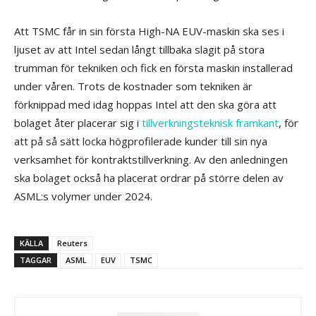
Att TSMC får in sin första High-NA EUV-maskin ska ses i
ljuset av att Intel sedan långt tillbaka slagit på stora
trumman för tekniken och fick en första maskin installerad
under våren. Trots de kostnader som tekniken är
förknippad med idag hoppas Intel att den ska göra att
bolaget åter placerar sig i
tillverkningsteknisk framkant
, för
att på så sätt locka högprofilerade kunder till sin nya
verksamhet för kontraktstillverkning. Av den anledningen
ska bolaget också ha placerat ordrar på större delen av
ASML:s volymer under 2024.
KÄLLA
Reuters
TAGGAR
ASML
EUV
TSMC