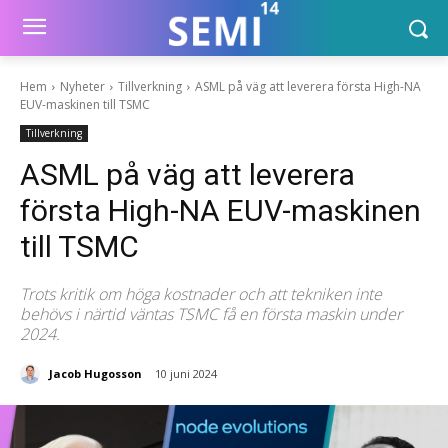
Hem
Nyheter
Tillverkning
ASML på väg att leverera första High-NA
EUV-maskinen till TSMC
Tillverkning
ASML på väg att leverera
första High-NA EUV-maskinen
till TSMC
Trots kritik om höga kostnader och att tekniken inte
behövs i närtid väntas TSMC få en första maskin under
2024.
Jacob Hugosson
10 juni 2024