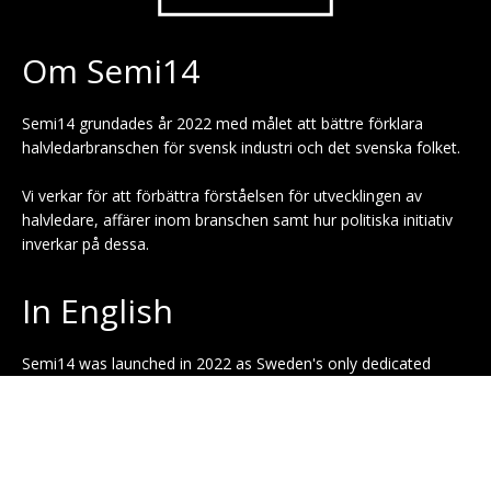
Om Semi14
Semi14 grundades år 2022 med målet att bättre förklara
halvledarbranschen för svensk industri och det svenska folket.
Vi verkar för att förbättra förståelsen för utvecklingen av
halvledare, affärer inom branschen samt hur politiska initiativ
inverkar på dessa.
In English
Semi14 was launched in 2022 as Sweden's only dedicated
semiconductor news outlet. Our mission is to improve the
understanding of the semiconductor industry among
representatives of Swedish industry and the Swedish public.
Press releases: press [at] semi14.se