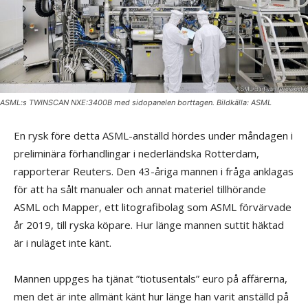
ASML:s TWINSCAN NXE:3400B med sidopanelen borttagen. Bildkälla: ASML
En rysk före detta ASML-anställd hördes under måndagen i
preliminära förhandlingar i nederländska Rotterdam,
rapporterar Reuters. Den 43-åriga mannen i fråga anklagas
för att ha sålt manualer och annat materiel tillhörande
ASML och Mapper, ett litografibolag som ASML förvärvade
år 2019, till ryska köpare. Hur länge mannen suttit häktad
är i nuläget inte känt.
Mannen uppges ha tjänat ”tiotusentals” euro på affärerna,
men det är inte allmänt känt hur länge han varit anställd på