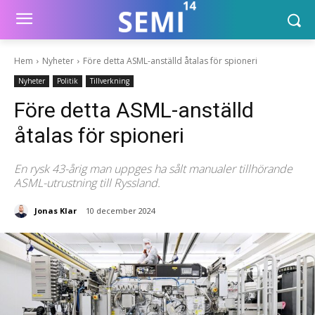
Hem
Nyheter
Före detta ASML-anställd åtalas för spioneri
Nyheter
Politik
Tillverkning
Före detta ASML-anställd
åtalas för spioneri
En rysk 43-årig man uppges ha sålt manualer tillhörande
ASML-utrustning till Ryssland.
Jonas Klar
10 december 2024