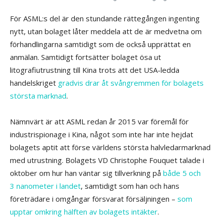
För ASML:s del är den stundande rättegången ingenting
nytt, utan bolaget låter meddela att de är medvetna om
förhandlingarna samtidigt som de också upprättat en
anmälan. Samtidigt fortsätter bolaget ösa ut
litografiutrustning till Kina trots att det USA-ledda
handelskriget
gradvis drar åt svångremmen för bolagets
största marknad
.
Nämnvärt är att ASML redan år 2015 var föremål för
industrispionage i Kina, något som inte har inte hejdat
bolagets aptit att förse världens största halvledarmarknad
med utrustning. Bolagets VD Christophe Fouquet talade i
oktober om hur han väntar sig tillverkning på
både 5 och
3 nanometer i landet
, samtidigt som han och hans
företrädare i omgångar försvarat försäljningen –
som
upptar omkring hälften av bolagets intäkter
.