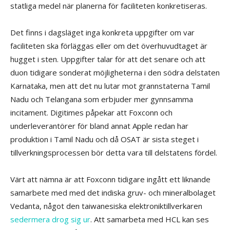
statliga medel när planerna för faciliteten konkretiseras.
Det finns i dagsläget inga konkreta uppgifter om var
faciliteten ska förläggas eller om det överhuvudtaget är
hugget i sten. Uppgifter talar för att det senare och att
duon tidigare sonderat möjligheterna i den södra delstaten
Karnataka, men att det nu lutar mot grannstaterna Tamil
Nadu och Telangana som erbjuder mer gynnsamma
incitament. Digitimes påpekar att Foxconn och
underleverantörer för bland annat Apple redan har
produktion i Tamil Nadu och då OSAT är sista steget i
tillverkningsprocessen bör detta vara till delstatens fördel.
Värt att nämna är att Foxconn tidigare ingått ett liknande
samarbete med med det indiska gruv- och mineralbolaget
Vedanta, något den taiwanesiska elektroniktillverkaren
sedermera drog sig ur
. Att samarbeta med HCL kan ses