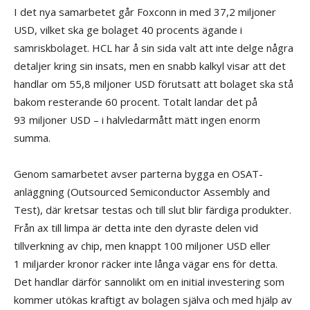
I det nya samarbetet går Foxconn in med 37,2 miljoner
USD, vilket ska ge bolaget 40 procents ägande i
samriskbolaget. HCL har å sin sida valt att inte delge några
detaljer kring sin insats, men en snabb kalkyl visar att det
handlar om 55,8 miljoner USD förutsatt att bolaget ska stå
bakom resterande 60 procent. Totalt landar det på
93 miljoner USD – i halvledarmått mätt ingen enorm
summa.
Genom samarbetet avser parterna bygga en OSAT-
anläggning (Outsourced Semiconductor Assembly and
Test), där kretsar testas och till slut blir färdiga produkter.
Från ax till limpa är detta inte den dyraste delen vid
tillverkning av chip, men knappt 100 miljoner USD eller
1 miljarder kronor räcker inte långa vägar ens för detta.
Det handlar därför sannolikt om en initial investering som
kommer utökas kraftigt av bolagen själva och med hjälp av