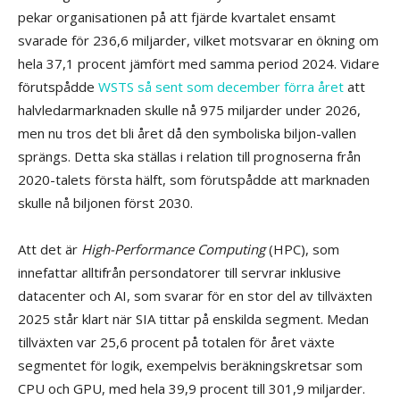
pekar organisationen på att fjärde kvartalet ensamt
svarade för 236,6 miljarder, vilket motsvarar en ökning om
hela 37,1 procent jämfört med samma period 2024. Vidare
förutspådde
WSTS så sent som december förra året
att
halvledarmarknaden skulle nå 975 miljarder under 2026,
men nu tros det bli året då den symboliska biljon-vallen
sprängs. Detta ska ställas i relation till prognoserna från
2020-talets första hälft, som förutspådde att marknaden
skulle nå biljonen först 2030.
Att det är
High-Performance Computing
(HPC), som
innefattar alltifrån persondatorer till servrar inklusive
datacenter och AI, som svarar för en stor del av tillväxten
2025 står klart när SIA tittar på enskilda segment. Medan
tillväxten var 25,6 procent på totalen för året växte
segmentet för logik, exempelvis beräkningskretsar som
CPU och GPU, med hela 39,9 procent till 301,9 miljarder.