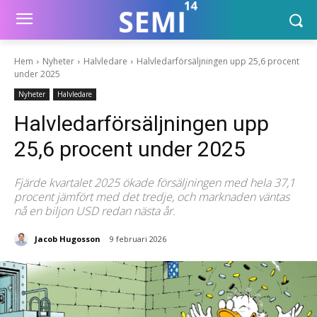
Hem
Nyheter
Halvledare
Halvledarförsäljningen upp 25,6 procent
under 2025
Nyheter
Halvledare
Halvledarförsäljningen upp
25,6 procent under 2025
Fjärde kvartalet 2025 ökade försäljningen med hela 37,1
procent jämfört med det tredje, och marknaden väntas
nå en biljon USD redan nästa år.
Jacob Hugosson
9 februari 2026