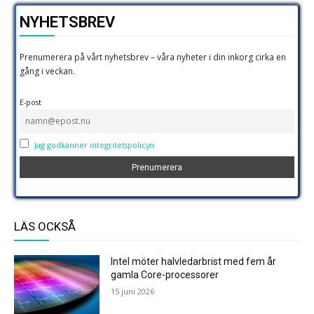
NYHETSBREV
Prenumerera på vårt nyhetsbrev – våra nyheter i din inkorg cirka en
gång i veckan.
E-post
Jag godkänner integritetspolicyn
LÄS OCKSÅ
Intel möter halvledarbrist med fem år
gamla Core-processorer
15 juni 2026