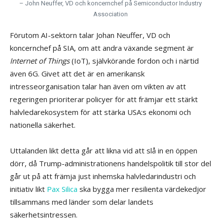
– John Neuffer, VD och koncernchef på Semiconductor Industry
Association
Förutom AI-sektorn talar Johan Neuffer, VD och
koncernchef på SIA, om att andra växande segment är
Internet of Things
(IoT), självkörande fordon och i närtid
även 6G. Givet att det är en amerikansk
intresseorganisation talar han även om vikten av att
regeringen prioriterar policyer för att främjar ett stärkt
halvledarekosystem för att stärka USA:s ekonomi och
nationella säkerhet.
Uttalanden likt detta går att likna vid att slå in en öppen
dörr, då Trump-administrationens handelspolitik till stor del
går ut på att främja just inhemska halvledarindustri och
initiativ likt
Pax Silica
ska bygga mer resilienta värdekedjor
tillsammans med länder som delar landets
säkerhetsintressen.