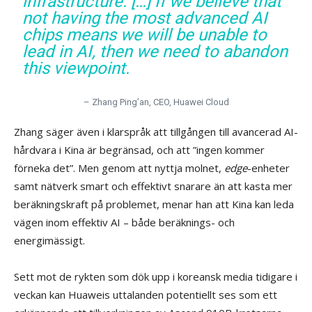
infrastructure. […] If we believe that
not having the most advanced AI
chips means we will be unable to
lead in AI, then we need to abandon
this viewpoint.
– Zhang Ping’an, CEO, Huawei Cloud
Zhang säger även i klarspråk att tillgången till avancerad AI-
hårdvara i Kina är begränsad, och att ”ingen kommer
förneka det”. Men genom att nyttja molnet,
edge
-enheter
samt nätverk smart och effektivt snarare än att kasta mer
beräkningskraft på problemet, menar han att Kina kan leda
vägen inom effektiv AI – både beräknings- och
energimässigt.
Sett mot de rykten som dök upp i koreansk media tidigare i
veckan kan Huaweis uttalanden potentiellt ses som ett