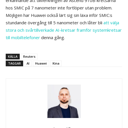
erkännande att tillverkningen av Ascend 910B-kretsarna
hos SMIC på 7 nanometer inte fortlöper utan problem.
Möjligen har Huawei också lärt sig sin läxa inför SMIC:s
stundande övergång till 5 nanometer och låter bli
att välja
stora och svårtillverkade AI-kretsar framför systemkretsar
till mobiltelefoner
denna gång.
KÄLLA
Reuters
TAGGAR
AI
Huawei
Kina