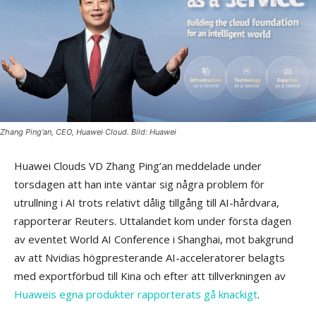
Zhang Ping'an, CEO, Huawei Cloud. Bild: Huawei
Huawei Clouds VD Zhang Ping’an meddelade under
torsdagen att han inte väntar sig några problem för
utrullning i AI trots relativt dålig tillgång till AI-hårdvara,
rapporterar Reuters. Uttalandet kom under första dagen
av eventet World AI Conference i Shanghai, mot bakgrund
av att Nvidias högpresterande AI-acceleratorer belagts
med exportförbud till Kina och efter att tillverkningen av
Huaweis egna produkter rapporterats gå knackigt
.