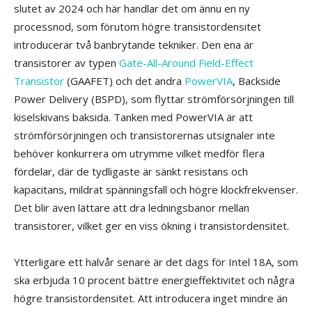
slutet av 2024 och här handlar det om ännu en ny
processnod, som förutom högre transistordensitet
introducerar två banbrytande tekniker. Den ena är
transistorer av typen
Gate-All-Around Field-Effect
Transistor
(GAAFET) och det andra
PowerVIA
, Backside
Power Delivery (BSPD), som flyttar strömförsörjningen till
kiselskivans baksida. Tanken med PowerVIA är att
strömförsörjningen och transistorernas utsignaler inte
behöver konkurrera om utrymme vilket medför flera
fördelar, där de tydligaste är sänkt resistans och
kapacitans, mildrat spänningsfall och högre klockfrekvenser.
Det blir även lättare att dra ledningsbanor mellan
transistorer, vilket ger en viss ökning i transistordensitet.
Ytterligare ett halvår senare är det dags för Intel 18A, som
ska erbjuda 10 procent bättre energieffektivitet och några
högre transistordensitet. Att introducera inget mindre än