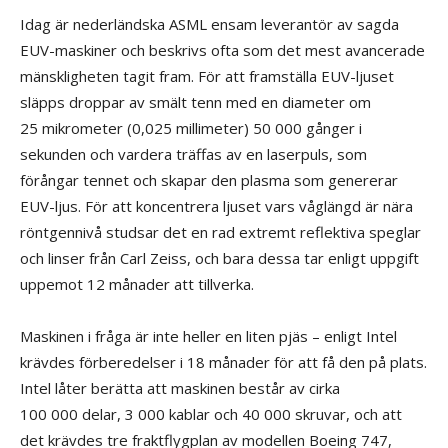
Idag är nederländska ASML ensam leverantör av sagda
EUV-maskiner och beskrivs ofta som det mest avancerade
mänskligheten tagit fram. För att framställa EUV-ljuset
släpps droppar av smält tenn med en diameter om
25 mikrometer (0,025 millimeter) 50 000 gånger i
sekunden och vardera träffas av en laserpuls, som
förångar tennet och skapar den plasma som genererar
EUV-ljus. För att koncentrera ljuset vars våglängd är nära
röntgennivå studsar det en rad extremt reflektiva speglar
och linser från Carl Zeiss, och bara dessa tar enligt uppgift
uppemot 12 månader att tillverka.
Maskinen i fråga är inte heller en liten pjäs – enligt Intel
krävdes förberedelser i 18 månader för att få den på plats.
Intel låter berätta att maskinen består av cirka
100 000 delar, 3 000 kablar och 40 000 skruvar, och att
det krävdes tre fraktflygplan av modellen Boeing 747,