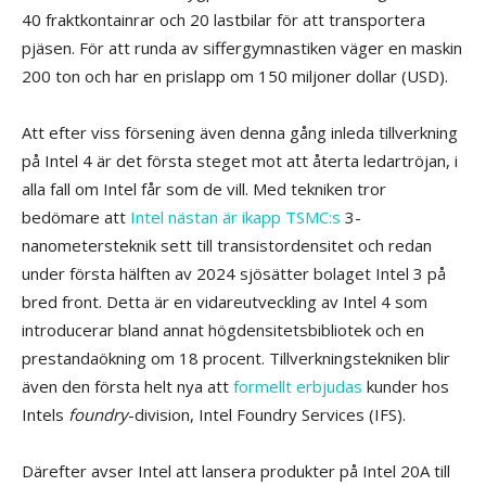
40 fraktkontainrar och 20 lastbilar för att transportera
pjäsen. För att runda av siffergymnastiken väger en maskin
200 ton och har en prislapp om 150 miljoner dollar (USD).
Att efter viss försening även denna gång inleda tillverkning
på Intel 4 är det första steget mot att återta ledartröjan, i
alla fall om Intel får som de vill. Med tekniken tror
bedömare att
Intel nästan är ikapp TSMC:s
3-
nanometersteknik sett till transistordensitet och redan
under första hälften av 2024 sjösätter bolaget Intel 3 på
bred front. Detta är en vidareutveckling av Intel 4 som
introducerar bland annat högdensitetsbibliotek och en
prestandaökning om 18 procent. Tillverkningstekniken blir
även den första helt nya att
formellt erbjudas
kunder hos
Intels
foundry
-division, Intel Foundry Services (IFS).
Därefter avser Intel att lansera produkter på Intel 20A till