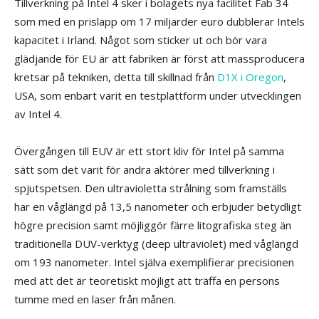
Tillverkning på Intel 4 sker i bolagets nya facilitet Fab 34
som med en prislapp om 17 miljarder euro dubblerar Intels
kapacitet i Irland. Något som sticker ut och bör vara
glädjande för EU är att fabriken är först att massproducera
kretsar på tekniken, detta till skillnad från
D1X i Oregon
,
USA, som enbart varit en testplattform under utvecklingen
av Intel 4.
Övergången till EUV är ett stort kliv för Intel på samma
sätt som det varit för andra aktörer med tillverkning i
spjutspetsen. Den ultravioletta strålning som framställs
har en våglängd på 13,5 nanometer och erbjuder betydligt
högre precision samt möjliggör färre litografiska steg än
traditionella DUV-verktyg (deep ultraviolet) med våglängd
om 193 nanometer. Intel själva exemplifierar precisionen
med att det är teoretiskt möjligt att träffa en persons
tumme med en laser från månen.