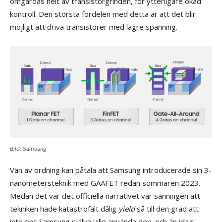
omgärdas helt av transistorgrinden, för ytterligare ökad
kontroll. Den största fördelen med detta är att det blir
möjligt att driva transistorer med lägre spänning.
Bild: Samsung
Vän av ordning kan påtala att Samsung introducerade sin 3-
nanometersteknik med GAAFET redan sommaren 2023.
Medan det var det officiella narrativet var sanningen att
tekniken hade katastrofalt dålig
yield
så till den grad att
inte ens Samsung själva ville använda den, och än idag