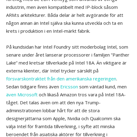
industrin, men även kompatibelt med IP-block såsom
ARM:s arkitekturer. Båda delar är helt avgörande för att
någon annan än Intel själva ska kunna utveckla och ta en
krets i produktion i en Intel-märkt fabrik.
På kundsidan har Intel Foundry sitt moderbolag Intel, som
senare under året lanserar processorer i familjen ”Panther
Lake” med kretsar tillverkade på Intel 18A. Än viktigare är
externa klienter, där Intel trycker särskilt på
försvarskontraktet från den amerikanska regeringen
.
Sedan tidigare finns även
Ericsson
som väntad kund, men
även Microsoft
och likaså Amazon tros vara på Intel 18A-
tåget. Det talas även om att den nya Trump-
administrationen lobbar hårt för att de stora
designerjättarna som Apple, Nvidia och Qualcomm ska
välja Intel för framtida tillverkning, i syfte att minska
beroendet från asiatiska aktörer för tillverkning i