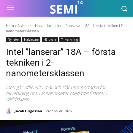
Hem
Nyheter
Halvledare
Intel "lanserar" 18A – första tekniken i 2-
nanometersklassen
Nyheter
Halvledare
Hårdvara
Tillverkning
Intel ”lanserar” 18A – första
tekniken i 2-
nanometersklassen
Intel går officiellt i mål och slår upp portarna för
tillverkning om 1,8 nanometer med transistorer i
världsklass.
Jacob Hugosson
24 februari 2025