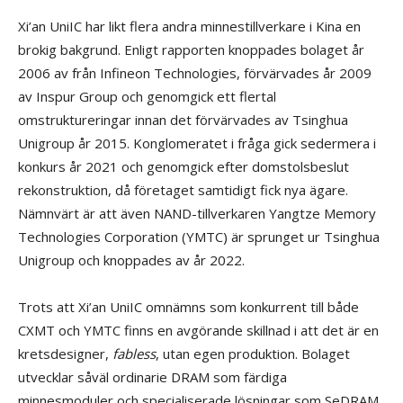
Xi’an UniIC har likt flera andra minnestillverkare i Kina en
brokig bakgrund. Enligt rapporten knoppades bolaget år
2006 av från Infineon Technologies, förvärvades år 2009
av Inspur Group och genomgick ett flertal
omstruktureringar innan det förvärvades av Tsinghua
Unigroup år 2015. Konglomeratet i fråga gick sedermera i
konkurs år 2021 och genomgick efter domstolsbeslut
rekonstruktion, då företaget samtidigt fick nya ägare.
Nämnvärt är att även NAND-tillverkaren Yangtze Memory
Technologies Corporation (YMTC) är sprunget ur Tsinghua
Unigroup och knoppades av år 2022.
Trots att Xi’an UniIC omnämns som konkurrent till både
CXMT och YMTC finns en avgörande skillnad i att det är en
kretsdesigner,
fabless
, utan egen produktion. Bolaget
utvecklar såväl ordinarie DRAM som färdiga
minnesmoduler och specialiserade lösningar som SeDRAM