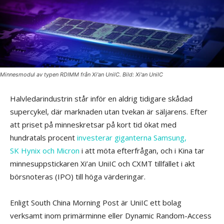
Minnesmodul av typen RDIMM från Xi'an UniIC. Bild: Xi'an UniIC
Halvledarindustrin står inför en aldrig tidigare skådad
supercykel, där marknaden utan tvekan är säljarens. Efter
att priset på minneskretsar på kort tid ökat med
hundratals procent
investerar giganterna Samsung,
SK Hynix och Micron
i att möta efterfrågan, och i Kina tar
minnesuppstickaren Xi’an UniIC och CXMT tillfället i akt
börsnoteras (IPO) till höga värderingar.
Enligt South China Morning Post är UniIC ett bolag
verksamt inom primärminne eller Dynamic Random-Access