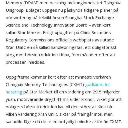
Memory (DRAM) med backning av konglomeratet Tsinghua
Unigroup. Bolaget uppges nu påskynda tidigare planer på
börsnotering på teknikbörsen Shanghai Stock Exchange
Science and Technology Innovation Board – även kort
kallad Star Market. Enligt uppgifter på China Securities
Regulatory Commissions officiella webbplats avslutade
Xi’an UniIC en så kallad handledningsfas, ett obligatoriskt
steg mot börsintroduktion i Kina, fem månader efter att
processen inleddes.
Uppgifterna kommer kort efter att minnestillverkaren
Changxin Memory Technologies (CXMT)
godkänts för
notering
på Star Market till en värdering om 29,5 miljarder
yuan, motsvarande drygt 41 miljarder kronor, vilket gör att
bolagets börsintroduktion kan bli den största i Kina i år.
Vilken värdering Xi’an UniIC siktar på framgår inte, men
sannolikt lägre då de är en betydligt mindre aktör än CXMT.