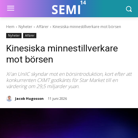
Hem
Nyheter
Affärer
Kinesiska minnestillverkare mot börsen
Nyheter
Affärer
Kinesiska minnestillverkare
mot börsen
Xi'an UniIC skyndar mot en börsintroduktion, kort efter att
konkurrenten CXMT godkänts för Star Market till en
värdering om 29,5 miljarder yuan.
Jacob Hugosson
11 juni 2026