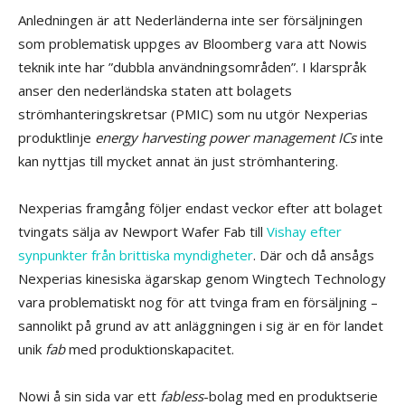
Anledningen är att Nederländerna inte ser försäljningen
som problematisk uppges av Bloomberg vara att Nowis
teknik inte har ”dubbla användningsområden”. I klarspråk
anser den nederländska staten att bolagets
strömhanteringskretsar (PMIC) som nu utgör Nexperias
produktlinje
energy harvesting power management ICs
inte
kan nyttjas till mycket annat än just strömhantering.
Nexperias framgång följer endast veckor efter att bolaget
tvingats sälja av Newport Wafer Fab till
Vishay efter
synpunkter från brittiska myndigheter
. Där och då ansågs
Nexperias kinesiska ägarskap genom Wingtech Technology
vara problematiskt nog för att tvinga fram en försäljning –
sannolikt på grund av att anläggningen i sig är en för landet
unik
fab
med produktionskapacitet.
Nowi å sin sida var ett
fabless
-bolag med en produktserie