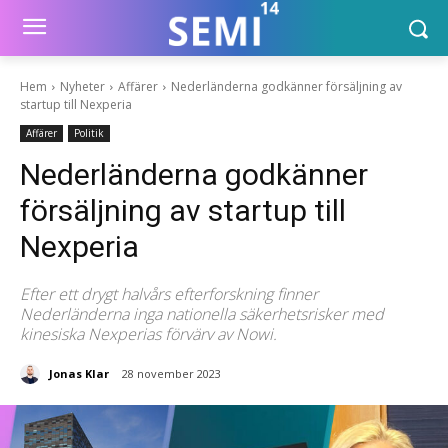
Hem
Nyheter
Affärer
Nederländerna godkänner försäljning av
startup till Nexperia
Affärer
Politik
Nederländerna godkänner
försäljning av startup till
Nexperia
Efter ett drygt halvårs efterforskning finner
Nederländerna inga nationella säkerhetsrisker med
kinesiska Nexperias förvärv av Nowi.
Jonas Klar
28 november 2023