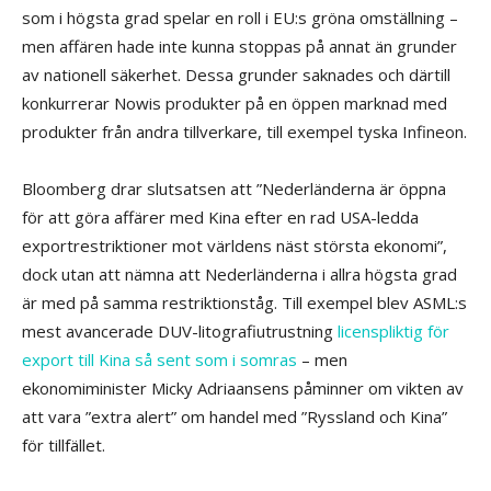
som i högsta grad spelar en roll i EU:s gröna omställning –
men affären hade inte kunna stoppas på annat än grunder
av nationell säkerhet. Dessa grunder saknades och därtill
konkurrerar Nowis produkter på en öppen marknad med
produkter från andra tillverkare, till exempel tyska Infineon.
Bloomberg drar slutsatsen att ”Nederländerna är öppna
för att göra affärer med Kina efter en rad USA-ledda
exportrestriktioner mot världens näst största ekonomi”,
dock utan att nämna att Nederländerna i allra högsta grad
är med på samma restriktionståg. Till exempel blev ASML:s
mest avancerade DUV-litografiutrustning
licenspliktig för
export till Kina så sent som i somras
– men
ekonomiminister Micky Adriaansens påminner om vikten av
att vara ”extra alert” om handel med ”Ryssland och Kina”
för tillfället.