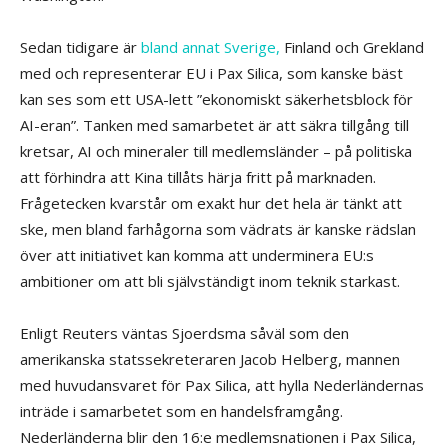
Sedan tidigare är
bland annat Sverige,
Finland och Grekland
med och representerar EU i Pax Silica, som kanske bäst
kan ses som ett USA-lett ”ekonomiskt säkerhetsblock för
AI-eran”. Tanken med samarbetet är att säkra tillgång till
kretsar, AI och mineraler till medlemsländer – på politiska
att förhindra att Kina tillåts härja fritt på marknaden.
Frågetecken kvarstår om exakt hur det hela är tänkt att
ske, men bland farhågorna som vädrats är kanske rädslan
över att initiativet kan komma att underminera EU:s
ambitioner om att bli självständigt inom teknik starkast.
Enligt Reuters väntas Sjoerdsma såväl som den
amerikanska statssekreteraren Jacob Helberg, mannen
med huvudansvaret för Pax Silica, att hylla Nederländernas
inträde i samarbetet som en handelsframgång.
Nederländerna blir den 16:e medlemsnationen i Pax Silica,