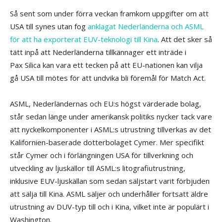
Så sent som under förra veckan framkom uppgifter om att
USA till synes utan fog
anklagat Nederländerna och ASML
för att ha exporterat EUV-teknologi till Kina
. Att det sker så
tätt inpå att Nederländerna tillkännager ett inträde i
Pax Silica kan vara ett tecken på att EU-nationen kan vilja
gå USA till mötes för att undvika bli föremål för Match Act.
ASML, Nederländernas och EU:s högst värderade bolag,
står sedan länge under amerikansk politiks nycker tack vare
att nyckelkomponenter i ASML:s utrustning tillverkas av det
Kalifornien-baserade dotterbolaget Cymer. Mer specifikt
står Cymer och i förlängningen USA för tillverkning och
utveckling av ljuskällor till ASML:s litografiutrustning,
inklusive EUV-ljuskällan som sedan säljstart varit förbjuden
att sälja till Kina. ASML säljer och underhåller fortsatt äldre
utrustning av DUV-typ till och i Kina, vilket inte är populärt i
Washington.