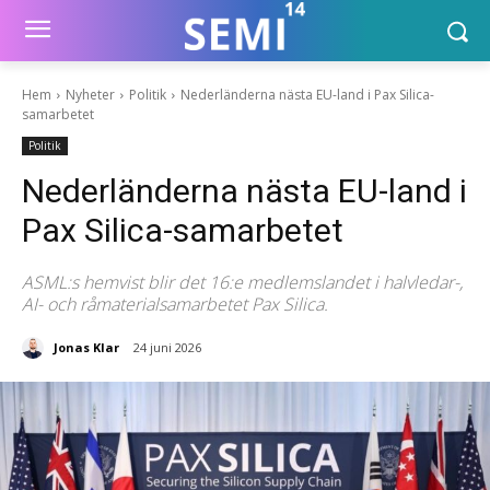
Hem
Nyheter
Politik
Nederländerna nästa EU-land i Pax Silica-
samarbetet
Politik
Nederländerna nästa EU-land i
Pax Silica-samarbetet
ASML:s hemvist blir det 16:e medlemslandet i halvledar-,
AI- och råmaterialsamarbetet Pax Silica.
Jonas Klar
24 juni 2026