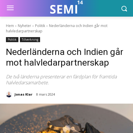
Hem
Nyheter
Politik
Nederländerna och Indien går mot
halvledarpartnerskap
Politik
Tillverkning
Nederländerna och Indien går
mot halvledarpartnerskap
De två länderna presenterar en färdplan för framtida
halvledarsamarbete.
Jonas Klar
8 mars 2024