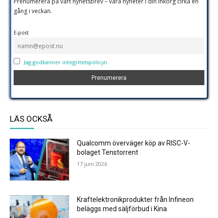
Prenumerera på vårt nyhetsbrev – våra nyheter i din inkorg cirka en
gång i veckan.
E-post
Jag godkänner integritetspolicyn
LÄS OCKSÅ
Qualcomm överväger köp av RISC-V-
bolaget Tenstorrent
17 juni 2026
Kraftelektronikprodukter från Infineon
beläggs med säljförbud i Kina