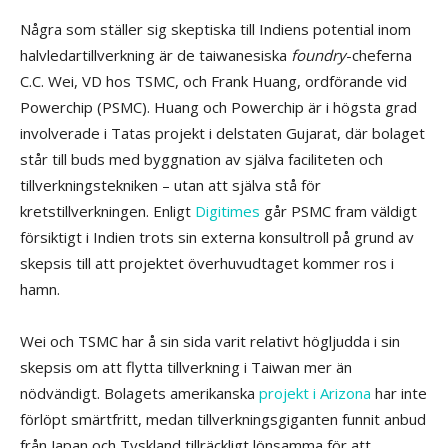
Några som ställer sig skeptiska till Indiens potential inom
halvledartillverkning är de taiwanesiska
foundry
-cheferna
C.C. Wei, VD hos TSMC, och Frank Huang, ordförande vid
Powerchip (PSMC). Huang och Powerchip är i högsta grad
involverade i Tatas projekt i delstaten Gujarat, där bolaget
står till buds med byggnation av själva faciliteten och
tillverkningstekniken – utan att själva stå för
kretstillverkningen. Enligt
Digitimes
går PSMC fram väldigt
försiktigt i Indien trots sin externa konsultroll på grund av
skepsis till att projektet överhuvudtaget kommer ros i
hamn.
Wei och TSMC har å sin sida varit relativt högljudda i sin
skepsis om att flytta tillverkning i Taiwan mer än
nödvändigt. Bolagets amerikanska
projekt i Arizona
har inte
förlöpt smärtfritt, medan tillverkningsgiganten funnit anbud
från Japan och Tyskland tillräckligt lönsamma för att