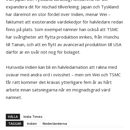
expandera dit för nischad tillverkning. Japan och Tyskland
har däremot en stor fördel över Indien, menar Wei –
faktumet att existerande värdekedjor för halvledare redan
finns på plats. Som exempel nämner han också att TSMC
har svårigheter att flytta produktion inrikes, från Hsinchu
till Tainan, och att en flytt av avancerad produktion till USA
därför är en svår nöt nog för bolaget.
Huruvida Indien kan bli en halvledarnation att räkna med
svävar med andra ord i ovisshet – men om Wei och TSMC
får rätt kommer det krävas ytterligare fem år av hårt
arbete innan satsningarna når en mognadsgrad värd
namnet.
KÄLLA
India Times
TAGGAR
Indien
Nederländerna