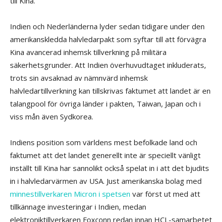
till Kina.
Indien och Nederländerna lyder sedan tidigare under den
amerikanskledda halvledarpakt som syftar till att förvägra
Kina avancerad inhemsk tillverkning på militära
säkerhetsgrunder. Att Indien överhuvudtaget inkluderats,
trots sin avsaknad av nämnvärd inhemsk
halvledartillverkning kan tillskrivas faktumet att landet är en
talangpool för övriga länder i pakten, Taiwan, Japan och i
viss mån även Sydkorea.
Indiens position som världens mest befolkade land och
faktumet att det landet generellt inte är speciellt vänligt
inställt till Kina har sannolikt också spelat in i att det bjudits
in i halvledarvärmen av USA. Just amerikanska bolag med
minnestillverkaren Micron i spetsen
var först ut med att
tillkännage investeringar i Indien, medan
elektroniktillverkaren Foxconn redan innan HCL-samarbetet