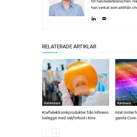
för halvledarbranschen. Har 
han verkat som alltifrån c
RELATERADE ARTIKLAR
Halvledare
Hårdvara
Kraftelektronikprodukter från Infineon
Intel möter 
beläggs med säljförbud i Kina
gamla Core-