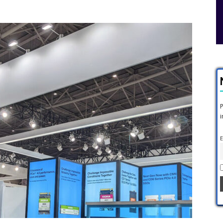
P
i
E