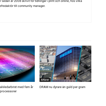
sedan år 2008 skrivit för tidningar i print och online, hos vilka
hefredaktör till community manager.
Affärer
halvledarbrist med fem år
DRAM nu dyrare än guld per gram
processorer