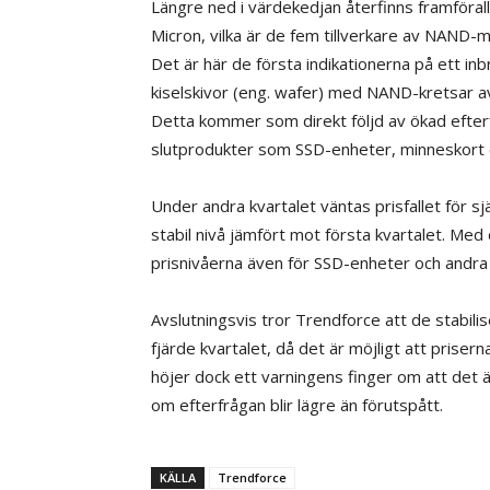
Längre ned i värdekedjan återfinns framföral
Micron, vilka är de fem tillverkare av NAND
Det är här de första indikationerna på ett in
kiselskivor (eng. wafer) med NAND-kretsar a
Detta kommer som direkt följd av ökad efterf
slutprodukter som SSD-enheter, minneskort o
Under andra kvartalet väntas prisfallet för 
stabil nivå jämfört mot första kvartalet. Med
prisnivåerna även för SSD-enheter och andra f
Avslutningsvis tror Trendforce att de stabili
fjärde kvartalet, då det är möjligt att priser
höjer dock ett varningens finger om att det är
om efterfrågan blir lägre än förutspått.
KÄLLA
Trendforce