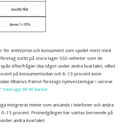
r för
enterprise
och konsument som sjunkit mest med
t företag suttit på stora lager SSD-enheter som de
 spås efterfrågan öka något under andra kvartalet, vilket
0 procent på konsumentsidan och 8–13 procent inom
sidan tillskrivs främst företags nyinvesteringar i servrar
 med upp till 96 kärnor
.
äga integrerat minne som används i telefoner och andra
10–15 procent. Prisnedgången här väntas beroende på
 under andra kvartalet.