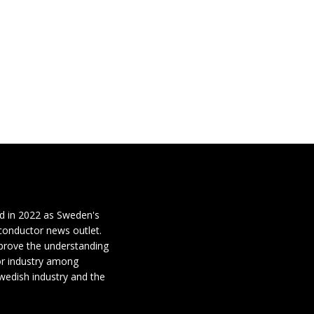
d in 2022 as Sweden's
conductor news outlet.
mprove the understanding
or industry among
wedish industry and the