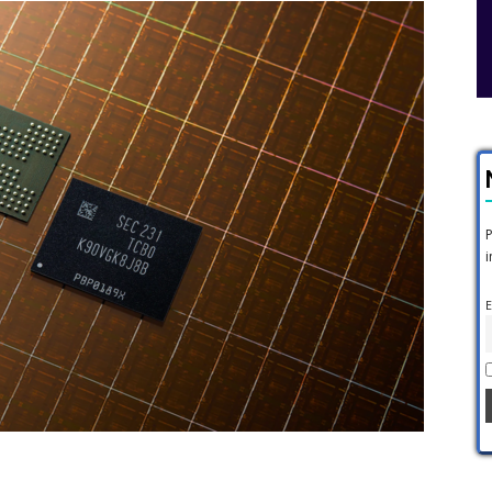
P
i
E