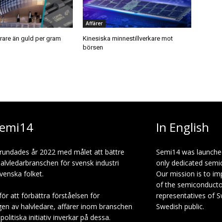
Affärer
are än guld per gram
Kinesiska minnestillverkare mot
börsen
emi14
In English
rundades år 2022 med målet att bättre
Semi14 was launche
halvledarbranschen för svensk industri
only dedicated semi
venska folket.
Our mission is to i
of the semiconduct
för att förbättra förståelsen för
representatives of S
gen av halvledare, affärer inom branschen
Swedish public.
olitiska initiativ inverkar på dessa.