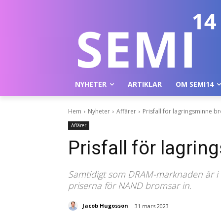
NYHETER
ARTIKLAR
OM SEMI14
Hem
Nyheter
Affärer
Prisfall för lagringsminne b
Affärer
Prisfall för lagri
Samtidigt som DRAM-marknaden är i fort
priserna för NAND bromsar in.
Jacob Hugosson
31 mars 2023