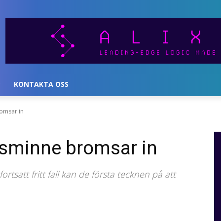
KONTAKTA OSS
romsar in
ngsminne bromsar in
satt fritt fall kan de första tecknen på att