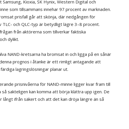
lt Samsung, Kioxia, SK Hynix, Western Digital och
-minne som tillsammans innehar 97 procent av marknaden.
bromsat prisfall går att skönja, där nedgången för
v TLC- och QLC-typ är betydligt lägre 3–8 procent.
rågan från aktörerna som tillverkar faktiska
ch dylikt.
själva NAND-kretsarna ha bromsat in och ligga på en sånär
 denna prognos i åtanke är ett rimligt antagande att
ärdiga lagringslösningar planar ut.
serande prisnivåerna för NAND-minne ligger kvar fram till
na så sakteligen kan komma att börja klättra upp igen. De
 långt ifrån säkert och att det kan dröja längre än så