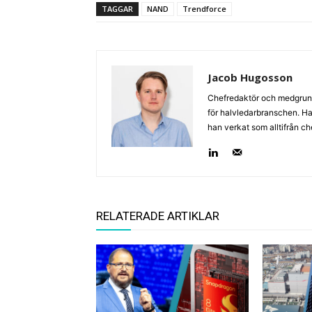
TAGGAR
NAND
Trendforce
Jacob Hugosson
Chefredaktör och medgrund
för halvledarbranschen. Har 
han verkat som alltifrån c
RELATERADE ARTIKLAR