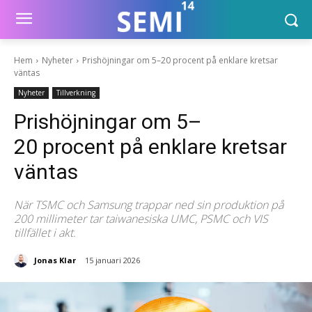
Hem
Nyheter
Prishöjningar om 5–20 procent på enklare kretsar
väntas
Nyheter
Tillverkning
Prishöjningar om 5–
20 procent på enklare kretsar
väntas
När TSMC och Samsung trappar ned sin produktion på
200 millimeter tar taiwanesiska UMC, PSMC och VIS
tillfället i akt.
Jonas Klar
15 januari 2026