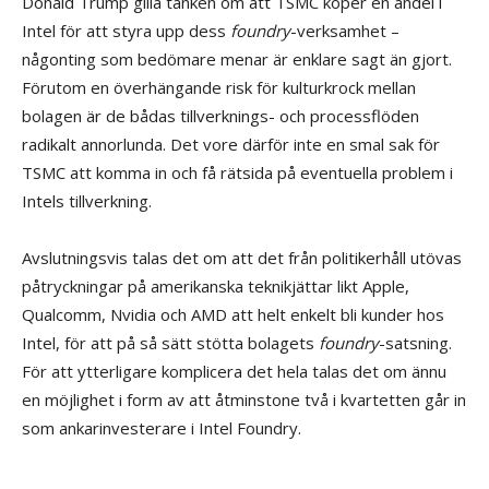
Donald Trump gilla tanken om att TSMC köper en andel i
Intel för att styra upp dess
foundry
-verksamhet –
någonting som bedömare menar är enklare sagt än gjort.
Förutom en överhängande risk för kulturkrock mellan
bolagen är de bådas tillverknings- och processflöden
radikalt annorlunda. Det vore därför inte en smal sak för
TSMC att komma in och få rätsida på eventuella problem i
Intels tillverkning.
Avslutningsvis talas det om att det från politikerhåll utövas
påtryckningar på amerikanska teknikjättar likt Apple,
Qualcomm, Nvidia och AMD att helt enkelt bli kunder hos
Intel, för att på så sätt stötta bolagets
foundry
-satsning.
För att ytterligare komplicera det hela talas det om ännu
en möjlighet i form av att åtminstone två i kvartetten går in
som ankarinvesterare i Intel Foundry.