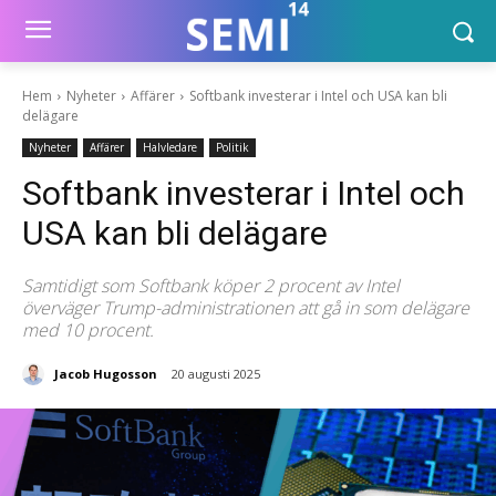
Hem
Nyheter
Affärer
Softbank investerar i Intel och USA kan bli
delägare
Nyheter
Affärer
Halvledare
Politik
Softbank investerar i Intel och
USA kan bli delägare
Samtidigt som Softbank köper 2 procent av Intel
överväger Trump-administrationen att gå in som delägare
med 10 procent.
Jacob Hugosson
20 augusti 2025