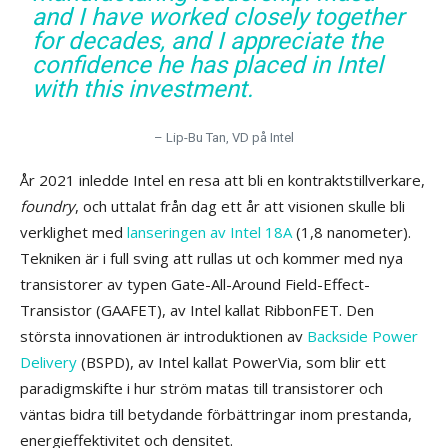
and I have worked closely together
for decades, and I appreciate the
confidence he has placed in Intel
with this investment.
– Lip-Bu Tan, VD på Intel
År 2021 inledde Intel en resa att bli en kontraktstillverkare,
foundry
, och uttalat från dag ett år att visionen skulle bli
verklighet med
lanseringen av Intel 18A
(1,8 nanometer).
Tekniken är i full sving att rullas ut och kommer med nya
transistorer av typen Gate-All-Around Field-Effect-
Transistor (GAAFET), av Intel kallat RibbonFET. Den
största innovationen är introduktionen av
Backside Power
Delivery
(BSPD), av Intel kallat PowerVia, som blir ett
paradigmskifte i hur ström matas till transistorer och
väntas bidra till betydande förbättringar inom prestanda,
energieffektivitet och densitet.