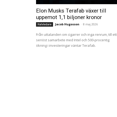
Elon Musks Terafab växer till
uppemot 1,1 biljoner kronor
Jacob Hugosson
-
8 maj 2026
Halvledare
Från uttalanden om cigarrer och inga renrum, till ett
seriöst samarbete med Intel och 500-procentig
ökning i investeringar väntar Terafab.