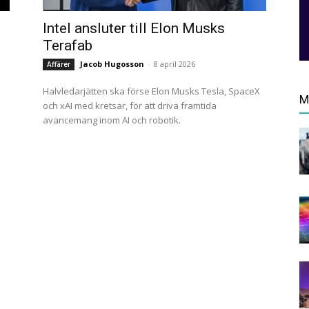
Intel ansluter till Elon Musks
Terafab
Jacob Hugosson
-
8 april 2026
Affärer
Halvledarjätten ska förse Elon Musks Tesla, SpaceX
M
och xAI med kretsar, för att driva framtida
avancemang inom AI och robotik.