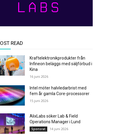
OST READ
Kraftelektronikprodukter från
Infineon beläggs med säljförbud i
Kina
16 juni 2026
Intel möter halvledarbrist med
fem år gamla Core-processorer
15 juni 2026
AlixLabs söker Lab & Field
Operations Manager i Lund
14 juni 2026
Sponsrat