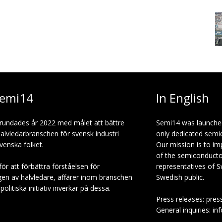
emi14
In English
rundades år 2022 med målet att bättre
Semi14 was launche
halvledarbranschen för svensk industri
only dedicated semi
venska folket.
Our mission is to i
of the semiconduct
för att förbättra förståelsen för
representatives of S
gen av halvledare, affärer inom branschen
Swedish public.
olitiska initiativ inverkar på dessa.
Press releases: pres
General inquiries: in