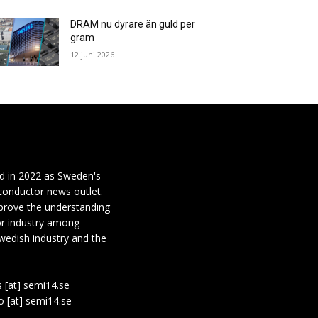
DRAM nu dyrare än guld per
gram
12 juni 2026
d in 2022 as Sweden's
conductor news outlet.
mprove the understanding
or industry among
wedish industry and the
s [at] semi14.se
fo [at] semi14.se