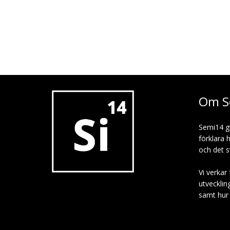
Om S
Semi14 g
förklara 
och det s
Vi verkar 
utvecklin
samt hur p