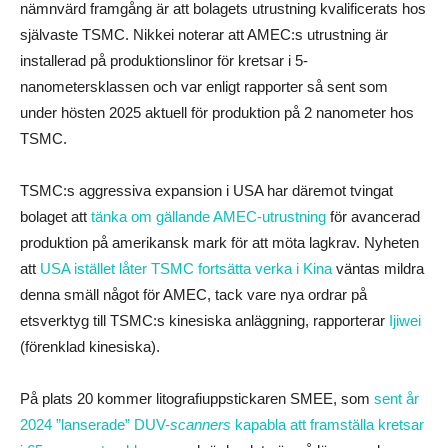
nämnvärd framgång är att bolagets utrustning kvalificerats hos
självaste TSMC. Nikkei noterar att AMEC:s utrustning är
installerad på produktionslinor för kretsar i 5-
nanometersklassen och var enligt rapporter så sent som
under hösten 2025 aktuell för produktion på 2 nanometer hos
TSMC.
TSMC:s aggressiva expansion i USA har däremot tvingat
bolaget att
tänka om gällande AMEC-utrustning
för avancerad
produktion på amerikansk mark för att möta lagkrav. Nyheten
att
USA istället låter TSMC fortsätta verka i Kina
väntas mildra
denna smäll något för AMEC, tack vare nya ordrar på
etsverktyg till TSMC:s kinesiska anläggning, rapporterar
Ijiwei
(förenklad kinesiska).
På plats 20 kommer litografiuppstickaren SMEE, som
sent år
2024 ”lanserade” DUV-
scanners
kapabla att framställa kretsar