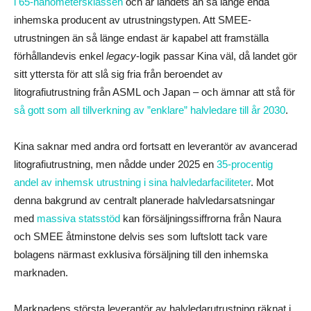
i 65-nanometersklassen
och är landets än så länge enda
inhemska producent av utrustningstypen. Att SMEE-
utrustningen än så länge endast är kapabel att framställa
förhållandevis enkel
legacy
-logik passar Kina väl, då landet gör
sitt yttersta för att slå sig fria från beroendet av
litografiutrustning från ASML och Japan – och ämnar att stå för
så gott som all tillverkning av ”enklare” halvledare till år 2030
.
Kina saknar med andra ord fortsatt en leverantör av avancerad
litografiutrustning, men nådde under 2025 en
35-procentig
andel av inhemsk utrustning i sina halvledarfaciliteter
. Mot
denna bakgrund av centralt planerade halvledarsatsningar
med
massiva statsstöd
kan försäljningssiffrorna från Naura
och SMEE åtminstone delvis ses som luftslott tack vare
bolagens närmast exklusiva försäljning till den inhemska
marknaden.
Marknadens största leverantör av halvledarutrustning räknat i