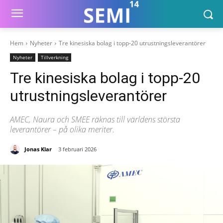
Hem
Nyheter
Tre kinesiska bolag i topp-20 utrustningsleverantörer
Nyheter
Tillverkning
Tre kinesiska bolag i topp-20
utrustningsleverantörer
AMEC, Naura och SMEE räknas till världens största
leverantörer – på olika meriter.
Jonas Klar
3 februari 2026