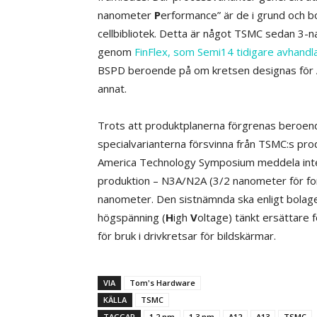
nanometer
P
erformance” är de i grund och 
cellbibliotek. Detta är något TSMC sedan 3-
genom
FinFlex, som Semi14 tidigare avhandl
BSPD beroende på om kretsen designas för 
annat.
Trots att produktplanerna förgrenas beroende
specialvarianterna försvinna från TSMC:s pro
America Technology Symposium meddela inte 
produktion – N3A/N2A (3/2 nanometer för f
nanometer. Den sistnämnda ska enligt bolage
högspänning (
H
igh
V
oltage) tänkt ersättar
för bruk i drivkretsar för bildskärmar.
VIA
Tom's Hardware
KÄLLA
TSMC
TAGGAR
1.2 nm
1.3 nm
A12
A13
TSMC