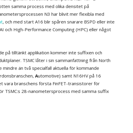
botten samma process med olika densitet på
nanometersprocessen N3 har blivit mer flexibla med
at
, och med start A16 blir spåren snarare BSPD eller inte
AI och High-Performance Computing (HPC) eller något
 på tilltänkt applikation kommer inte suffixen och
duktplaner. TSMC låter i sin sammanfattning från North
mindre än två specialfall aktuella för kommande
ordonsbranschen,
A
utomotive) samt N16HV på 16
t vara branschens första FinFET-transistorer för
e för TSMC:s 28-nanometersprocess med samma suffix