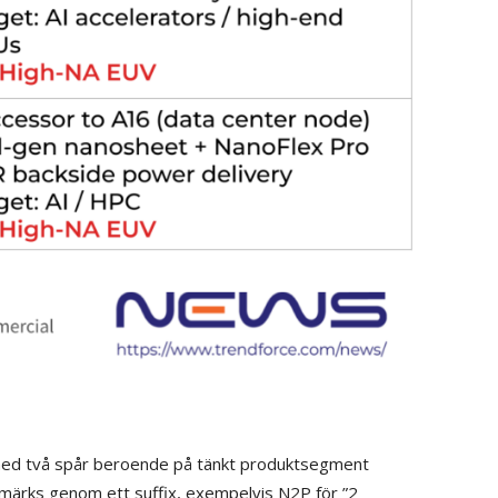
ed två spår beroende på tänkt produktsegment
tmärks genom ett suffix, exempelvis N2P för ”2