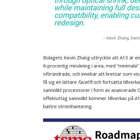
through optical shrink, de
while maintaining full des
compatibility, enabling c
redesign.
– Kevin Zhang, Senio
Bolagets Kevin Zhang uttryckte att A13 är e
6‑procentig minskning i area, med ”minimala”
oförändrade, och innebär att kretsar som vis
få sig en lättare
facelift
och fortsätta tillverk
sannolikt processorer i form av avancerade
effektuttag sannolikt kommer tillverkas på A
bättre strömhantering.