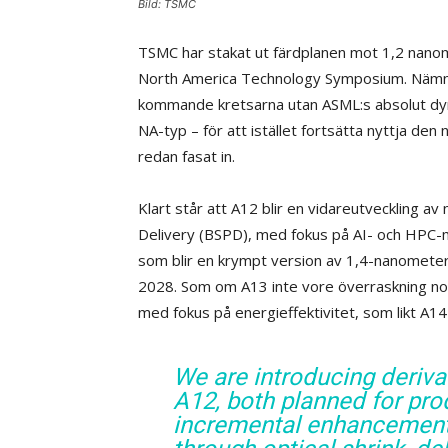
Bild: TSMC
TSMC har stakat ut färdplanen mot 1,2 nano
North America Technology Symposium. Nämnvä
kommande kretsarna utan ASML:s absolut dyrb
NA-typ – för att istället fortsätta nyttja d
redan fasat in.
Klart står att A12 blir en vidareutveckling 
Delivery (BSPD), med fokus på AI- och HPC-m
som blir en krympt version av 1,4-nanomete
2028. Som om A13 inte vore överraskning 
med fokus på energieffektivitet, som likt A
We are introducing deriva
A12, both planned for pro
incremental enhancement 