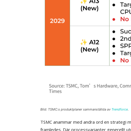
Bild: TSMC:s produktplaner sammanställda av
Trendforce
.
TSMC anammar med andra ord en strategi m
framledes. Där processvarianter generellt u