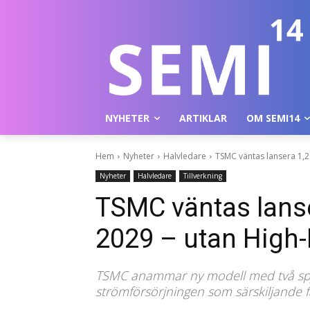
NYHETER
ARTIKLAR
OM SEMI14
Hem
Nyheter
Halvledare
TSMC väntas lansera 1,
Nyheter
Halvledare
Tillverkning
TSMC väntas lans
2029 – utan High
TSMC anammar ny modell med två spj
strömförsörjningen som särskiljande f