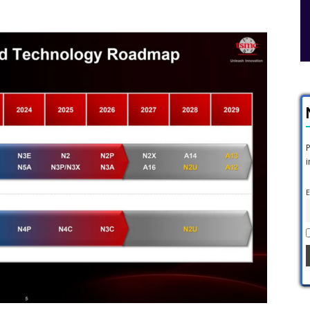
P
i
E