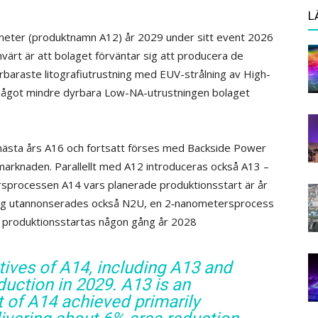
L
meter (produktnamn A12) år 2029 under sitt event 2026
rt är att bolaget förväntar sig att producera de
araste litografiutrustning med EUV-strålning av High-
en något mindre dyrbara Low-NA-utrustningen bolaget
av nästa års A16 och fortsatt förses med Backside Power
arknaden. Parallellt med A12 introduceras också A13 –
rsprocessen A14 vars planerade produktionsstart är år
nog utannonserades också N2U, en 2‑nanometersprocess
14 produktionsstartas någon gång år 2028
tives of A14, including A13 and
duction in 2029. A13 is an
of A14 achieved primarily