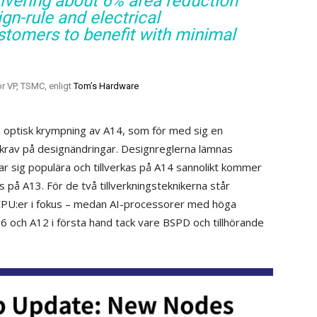
livering about 6% area reduction
ign-rule and electrical
ustomers to benefit with minimal
r VP, TSMC, enligt
Tom’s Hardware
n optisk krympning av A14, som för med sig en
 krav på designändringar. Designreglerna lämnas
ar sig populära och tillverkas på A14 sannolikt kommer
as på A13. För de två tillverkningsteknikerna står
 CPU:er i fokus – medan AI-processorer med höga
16 och A12 i första hand tack vare BSPD och tillhörande