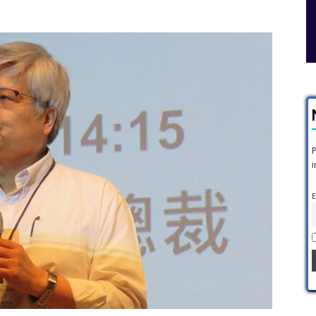
P
i
E