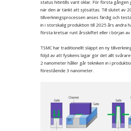
status hitintills varit oklar. För första gånge
när den är tänkt att sjösättas. Till slutet av 
tillverkningsprocessen anses färdig och tes
in i storskalig produktion till 2025 års andra hä
första kretsar runt årsskiftet eller i början a
TSMC har traditionellt släppt en ny tillverknin
följd av att fysikens lagar gör det allt svår
2 nanometer håller går tekniken in i produktion
förestående 3 nanometer.