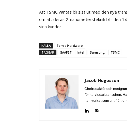
Att TSMC väntas bli sist ut med den nya tran
om att deras 2-nanometersteknik blir den ”bä
sina kunder.
KÄLLA
Tom's Hardware
TAGGAR
GAAFET
Intel
Samsung
TSMC
Jacob Hugosson
Chefredaktör och medgrund
för halvledarbranschen. Har 
han verkat som alltifrån c