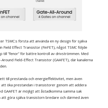
er TSMC:s första att använda en ny design för själva
in Field Effect Transistor (FinFET), något TSMC följde
 till ”fenor” för bättre kontroll av drivströmmen. Med
l-Around Field-Effect Transistor (GAAFET), där kanalerna
nden.
tt till prestanda och energieffektivitet, men även
t att öka prestandan i transistorer genom att addera
med GAAFET är möjligt att åstadkomma samma sak
n att göra själva transistorn bredare och därmed även