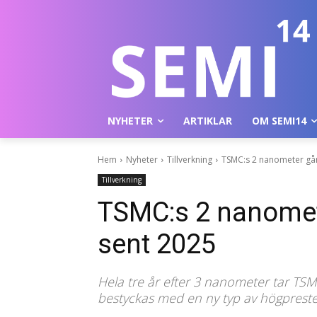
NYHETER
ARTIKLAR
OM SEMI14
Hem
Nyheter
Tillverkning
TSMC:s 2 nanometer går
Tillverkning
TSMC:s 2 nanomete
sent 2025
Hela tre år efter 3 nanometer tar TSM
bestyckas med en ny typ av högpreste