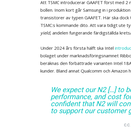
Att TSMC introducerar GAAFET först med 2 na
bollen. Inom kort går Samsung in i produktio
transistorer av typen GAAFET. Här ska dock t
TSMC:s kommande dito. Att vara tidigt ute tyc
yield
, andelen fungerande färdigställda krets
Under 2024 års första hälft ska Intel
introduc
bolaget under marknadsföringsnamnet Ribbo
beräknas den förbättrade varianten Intel 18A 
kunder. Bland annat Qualcomm och Amazon har
We expect our N2 […] to be
performance, and cost fo
confident that N2 will co
to support our customer 
C.C