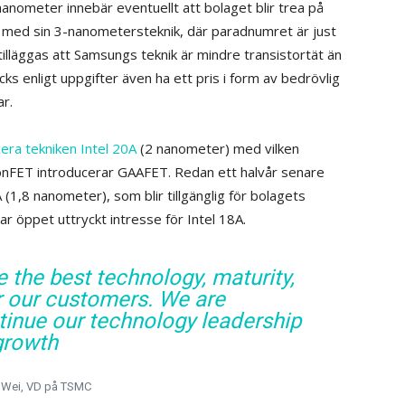
nometer innebär eventuellt att bolaget blir trea på
n med sin 3-nanometersteknik, där paradnumret är just
illäggas att Samsungs teknik är mindre transistortät än
ks enligt uppgifter även ha ett pris i form av bedrövlig
ar.
era tekniken Intel 20A
(2 nanometer) med vilken
nFET introducerar GAAFET. Redan ett halvår senare
(1,8 nanometer), som blir tillgänglig för bolagets
 öppet uttryckt intresse för Intel 18A.
 the best technology, maturity,
r our customers. We are
ntinue our technology leadership
growth
. Wei, VD på TSMC