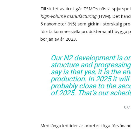
Till slutet av året går TSMC:s nästa spjutspets
high-volume manufacturing
(HVM). Det hand
5 nanometer (N5) som gick in i storskalig pro
första kommersiella produkterna att bygga på 
början av år 2023.
Our N2 development is on 
structure and progressing 
say is that yes, it is the e
production. In 2025 it will
probably close to the sec
of 2025. That’s our schedu
C.C
Med långa ledtider är arbetet föga förvånand