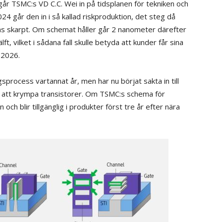
n går TSMC:s VD C.C. Wei in på tidsplanen för tekniken och
2024 går den in i så kallad riskproduktion, det steg då
tas skarpt. Om schemat håller går 2 nanometer därefter
lft, vilket i sådana fall skulle betyda att kunder får sina
v 2026.
gsprocess vartannat år, men har nu börjat sakta in till
are att krympa transistorer. Om TSMC:s schema för
 och blir tillgänglig i produkter först tre år efter nära