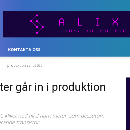
KONTAKTA OSS
 in i produktion sent 2025
r går in i produktion
C klivet ned till 2 nanometer, som dessutom
rande transistor.