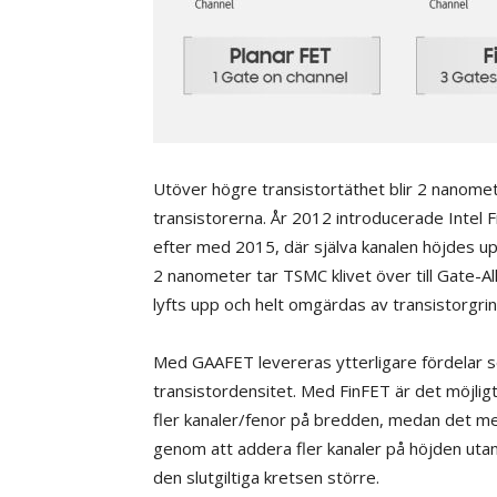
Utöver högre transistortäthet blir 2 nanomet
transistorerna. År 2012 introducerade Intel F
efter med 2015, där själva kanalen höjdes upp
2 nanometer tar TSMC klivet över till Gate-Al
lyfts upp och helt omgärdas av transistorgri
Med GAAFET levereras ytterligare fördelar se
transistordensitet. Med FinFET är det möjlig
fler kanaler/fenor på bredden, medan det 
genom att addera fler kanaler på höjden uta
den slutgiltiga kretsen större.