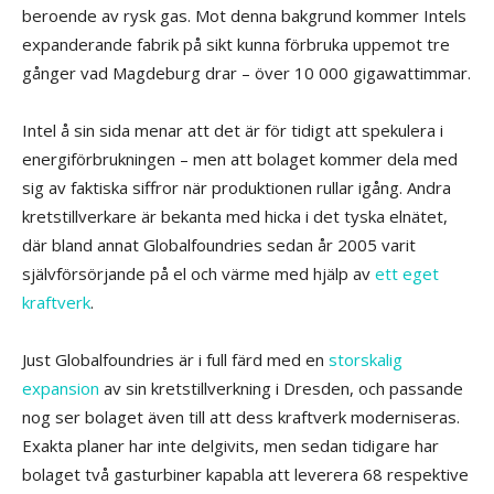
beroende av rysk gas. Mot denna bakgrund kommer Intels
expanderande fabrik på sikt kunna förbruka uppemot tre
gånger vad Magdeburg drar – över 10 000 gigawattimmar.
Intel å sin sida menar att det är för tidigt att spekulera i
energiförbrukningen – men att bolaget kommer dela med
sig av faktiska siffror när produktionen rullar igång. Andra
kretstillverkare är bekanta med hicka i det tyska elnätet,
där bland annat Globalfoundries sedan år 2005 varit
självförsörjande på el och värme med hjälp av
ett eget
kraftverk
.
Just Globalfoundries är i full färd med en
storskalig
expansion
av sin kretstillverkning i Dresden, och passande
nog ser bolaget även till att dess kraftverk moderniseras.
Exakta planer har inte delgivits, men sedan tidigare har
bolaget två gasturbiner kapabla att leverera 68 respektive