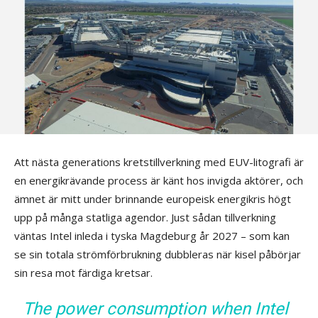
Att nästa generations kretstillverkning med EUV-litografi är
en energikrävande process är känt hos invigda aktörer, och
ämnet är mitt under brinnande europeisk energikris högt
upp på många statliga agendor. Just sådan tillverkning
väntas Intel inleda i tyska Magdeburg år 2027 – som kan
se sin totala strömförbrukning dubbleras när kisel påbörjar
sin resa mot färdiga kretsar.
The power consumption when Intel