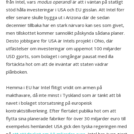
från Intel, vars
modus operandi
är att i väntan på statligt
stöd hålla investeringar i USA och EU gisslan. Att Intel förr
eller senare skulle bygga ut i Arizona där de sedan
decennier tillbaka har en stark närvaro kan ses som givet,
men tillskottet kommer sannolikt påskynda sådana planer.
Desto jobbigare för USA är Intels projekt i Ohio, där
utfästelser om investeringar om uppemot 100 miljarder
USD gjorts, som bolaget i omgångar pausat med illa
förtäckta hot om att de inväntar att staten vädrar
plånboken.
Hemma i EU har Intel flitigt vridit om armen på
makthavare, då inte minst i Tyskland som är tänkt att bli
navet i bolaget storsatsning på europeisk
kontraktstillverkning. Efter flertalet publika hot om att
flytta sina planerade fabriker för över 30 miljarder euro till
exempelvis hemlandet USA gick den tyska regeringen med