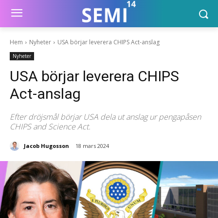
Hem
Nyheter
USA börjar leverera CHIPS Act-anslag
Nyheter
USA börjar leverera CHIPS
Act-anslag
Efter dröjsmål börjar USA dela ut anslag ur pengapåsen
CHIPS and Science Act.
Jacob Hugosson
18 mars 2024