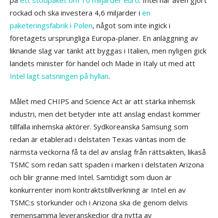
på
ett stödpaket om 10 miljarder euro
. Intel har även gjort
rockad och ska investera 4,6 miljarder i
en
paketeringsfabrik i Polen
, något som inte ingick i
företagets ursprungliga Europa-planer. En anläggning av
liknande slag var tänkt att byggas i Italien, men nyligen gick
landets minister för handel och Made in Italy ut med att
Intel lagt satsningen på hyllan
.
Målet med CHIPS and Science Act är att stärka inhemsk
industri, men det betyder inte att anslag endast kommer
tillfalla inhemska aktörer. Sydkoreanska Samsung som
redan är etablerad i delstaten Texas väntas inom de
närmsta veckorna få ta del av anslag från rättsakten, likaså
TSMC som redan satt spaden i marken i delstaten Arizona
och blir granne med Intel. Samtidigt som duon är
konkurrenter inom kontraktstillverkning är Intel en av
TSMC:s storkunder och i Arizona ska de genom delvis
gemensamma leveranskedjor dra nytta av