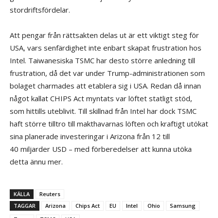
stordriftsfördelar.
Att pengar från rättsakten delas ut är ett viktigt steg för
USA, vars senfärdighet inte enbart skapat frustration hos
Intel. Taiwanesiska TSMC har desto större anledning till
frustration, då det var under Trump-administrationen som
bolaget charmades att etablera sig i USA. Redan då innan
något kallat CHIPS Act myntats var löftet statligt stöd,
som hittills uteblivit. Till skillnad från Intel har dock TSMC
haft större tilltro till makthavarnas löften och kraftigt utökat
sina planerade investeringar i Arizona från 12 till
40 miljarder USD – med förberedelser att kunna utöka
detta ännu mer.
KÄLLA
Reuters
TAGGAR
Arizona
Chips Act
EU
Intel
Ohio
Samsung