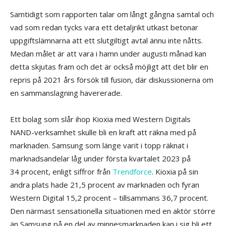
Samtidigt som rapporten talar om långt gångna samtal och
vad som redan tycks vara ett detaljrikt utkast betonar
uppgiftslämnarna att ett slutgiltigt avtal ännu inte nåtts.
Medan målet är att vara i hamn under augusti månad kan
detta skjutas fram och det är också möjligt att det blir en
repris på 2021 års försök till fusion, där diskussionerna om
en sammanslagning havererade.
Ett bolag som slår ihop Kioxia med Western Digitals
NAND-verksamhet skulle bli en kraft att räkna med på
marknaden. Samsung som länge varit i topp räknat i
marknadsandelar låg under första kvartalet 2023 på
34 procent, enligt siffror från
Trendforce
. Kioxia på sin
andra plats hade 21,5 procent av marknaden och fyran
Western Digital 15,2 procent – tillsammans 36,7 procent.
Den närmast sensationella situationen med en aktör större
än Samsung på en del av minnesmarknaden kan i sig bli ett