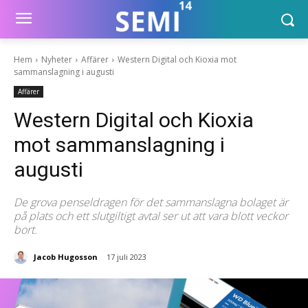
Hem
Nyheter
Affärer
Western Digital och Kioxia mot
sammanslagning i augusti
Affärer
Western Digital och Kioxia
mot sammanslagning i
augusti
De grova penseldragen för det sammanslagna bolaget är
på plats och ett slutgiltigt avtal ser ut att vara blott veckor
bort.
Jacob Hugosson
17 juli 2023