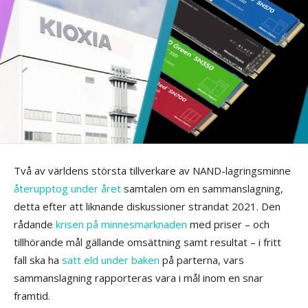
Två av världens största tillverkare av NAND-lagringsminne
återupptog under året
samtalen om en sammanslagning,
detta efter att liknande diskussioner strandat 2021. Den
rådande
krisen på minnesmarknaden
med priser – och
tillhörande mål gällande omsättning samt resultat – i fritt
fall ska ha
satt eld under baken
på parterna, vars
sammanslagning rapporteras vara i mål inom en snar
framtid.