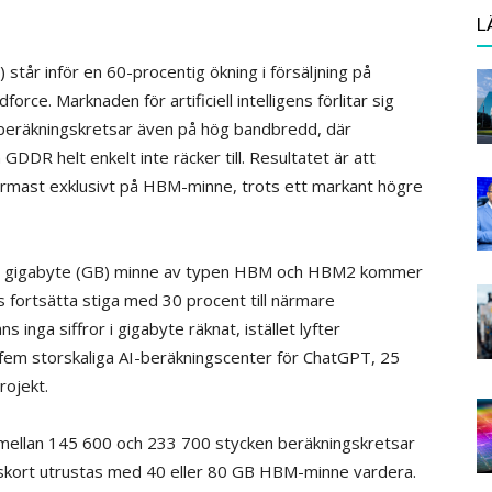
L
r inför en 60-procentig ökning i försäljning på
rce. Marknaden för artificiell intelligens förlitar sig
 beräkningskretsar även på hög bandbredd, där
DDR helt enkelt inte räcker till. Resultatet är att
 närmast exklusivt på HBM-minne, trots ett markant högre
oner gigabyte (GB) minne av typen HBM och HBM2 kommer
 fortsätta stiga med 30 procent till närmare
inga siffror i gigabyte räknat, istället lyfter
 fem storskaliga AI-beräkningscenter för ChatGPT, 25
rojekt.
 mellan 145 600 och 233 700 stycken beräkningskretsar
gskort utrustas med 40 eller 80 GB HBM-minne vardera.