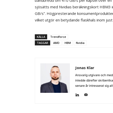
bandbredd om 410 GB/s per kapsel över en
sjösätts med Nvidias beräkningskort HBM3 ino
GB/s”. Högpresterande konsumentprodukter
vilket utgör en betydande flaskhals inom just
KÄLLA
Trendforce
TAGGAR
AMD
HBM
Nvidia
Jonas Klar
Ansvarig utgivare och med
inledde därefter skribentk
senare år intresserat sig a