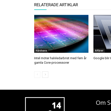
RELATERADE ARTIKLAR
Hårdvara
Affärer
Intel möter halvledarbrist med fem år
Google blir 
gamla Core-processorer
Om S