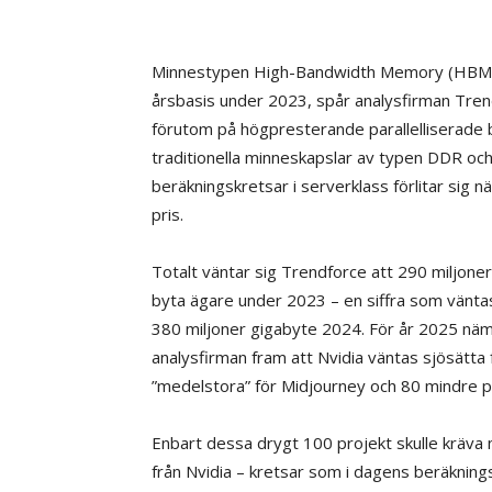
Minnestypen High-Bandwidth Memory (HBM) stå
årsbasis under 2023, spår analysfirman Trendfo
förutom på högpresterande parallelliserade
traditionella minneskapslar av typen DDR och G
beräkningskretsar i serverklass förlitar sig
pris.
Totalt väntar sig Trendforce att 290 milj
byta ägare under 2023 – en siffra som väntas
380 miljoner gigabyte 2024. För år 2025 nämns 
analysfirman fram att Nvidia väntas sjösätta
”medelstora” för Midjourney och 80 mindre p
Enbart dessa drygt 100 projekt skulle kräva
från Nvidia – kretsar som i dagens beräknin