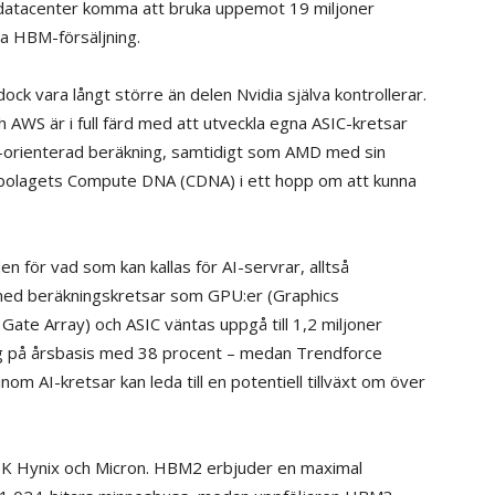
a datacenter komma att bruka uppemot 19 miljoner
la HBM-försäljning.
ck vara långt större än delen Nvidia själva kontrollerar.
AWS är i full färd med att utveckla egna ASIC-kretsar
 AI-orienterad beräkning, samtidigt som AMD med sin
 bolagets Compute DNA (CDNA) i ett hopp om att kunna
n för vad som kan kallas för AI-servrar, alltså
 med beräkningskretsar som GPU:er (Graphics
ate Array) och ASIC väntas uppgå till 1,2 miljoner
ing på årsbasis med 38 procent – medan Trendforce
om AI-kretsar kan leda till en potentiell tillväxt om över
 SK Hynix och Micron. HBM2 erbjuder en maximal