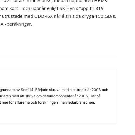
 1 024-bitars minnesbuss, medan uppföljaren HBM3
m kort – och uppnår enligt SK Hynix ”upp till 819
 utrustade med GDDR6X når å sin sida dryga 150 GB/s,
 AI-beräkningar.
grundare av Semi14. Började skruva med elektronik år 2003 och
arriären med att skriva om datorkomponenter år 2005. Har på
llt mer för affärerna och forskningen i halvledarbranschen.