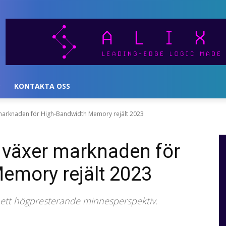
KONTAKTA OSS
 marknaden för High-Bandwidth Memory rejält 2023
 växer marknaden för
emory rejält 2023
ur ett högpresterande minnesperspektiv.