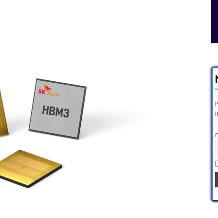
P
i
E