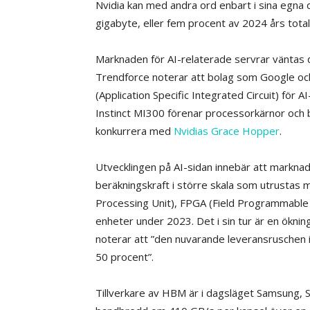
Nvidia kan med andra ord enbart i sina egn
gigabyte, eller fem procent av 2024 års tota
Marknaden för AI-relaterade servrar väntas do
Trendforce noterar att bolag som Google och 
(Application Specific Integrated Circuit) för
Instinct MI300 förenar processorkärnor och
konkurrera med
Nvidias Grace Hopper
.
Utvecklingen på AI-sidan innebär att marknade
beräkningskraft i större skala som utrustas
Processing Unit), FPGA (Field Programmable G
enheter under 2023. Det i sin tur är en ökn
noterar att ”den nuvarande leveransruschen in
50 procent”.
Tillverkare av HBM är i dagsläget Samsung,