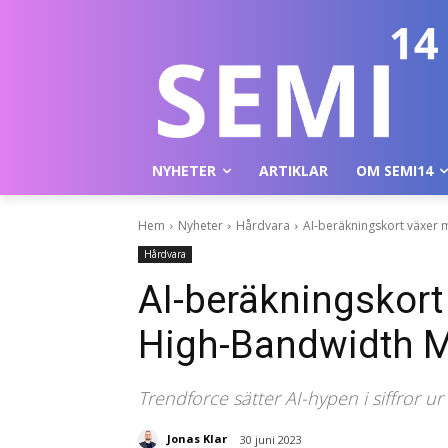
NYHETER
ARTIKLAR
OM SEMI14
Hem
Nyheter
Hårdvara
AI-beräkningskort växer
Hårdvara
AI-beräkningskort
High-Bandwidth M
Trendforce sätter AI-hypen i siffror 
Jonas Klar
30 juni 2023