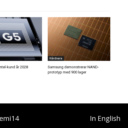
Hårdvara
Intel-kund år 2028
Samsung demonstrerar NAND-
prototyp med 900 lager
emi14
In English