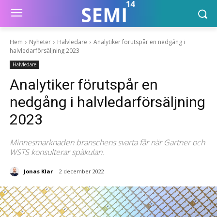
Hem
Nyheter
Halvledare
Analytiker förutspår en nedgång i
halvledarförsäljning 2023
Halvledare
Analytiker förutspår en
nedgång i halvledarförsäljning
2023
Minnesmarknaden branschens svarta får när Gartner och
WSTS konsulterar spåkulan.
Jonas Klar
2 december 2022