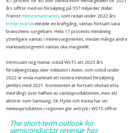
4,1 procent för att åter hamna inom felmarginalen för 2021
års siffror med en försäljning på 557 miljarder dollar.
Främst
minnesmarknaden
, som redan under 2022 års
tredje kvartal
inledde en kräftgång, väntas fortsatt vara
branschens sorgebarn. Hela 17 procents minskning
ytterligare väntas i minnessegmentet, medan många andra
marknadssegment väntas öka marginellt.
Intressant nog menar också WSTS att 2023 års
försäljningstapp sker exklusivt i Asien, som också under
2022 är enda marknad att notera minskad försäljning
jämfört med 2021. Kontinenten är fortsatt ohotad etta
med långt över hälften av världsproduktionen, men att
aktörer som Samsung, SK Hynix och Kioxia har sin
minnesproduktion i regionen gör avtryck i WSTS siffror.
The short-term outlook for
semiconductor revenue has