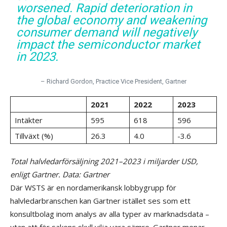
worsened. Rapid deterioration in
the global economy and weakening
consumer demand will negatively
impact the semiconductor market
in 2023.
– Richard Gordon, Practice Vice President, Gartner
2021
2022
2023
Intäkter
595
618
596
Tillväxt (%)
26.3
4.0
-3.6
Total halvledarförsäljning 2021–2023 i miljarder USD,
enligt Gartner. Data: Gartner
Där WSTS är en nordamerikansk lobbygrupp för
halvledarbranschen kan Gartner istället ses som ett
konsultbolag inom analys av alla typer av marknadsdata –
utan att för sakens skull vilja vara sämre. Gartner menar