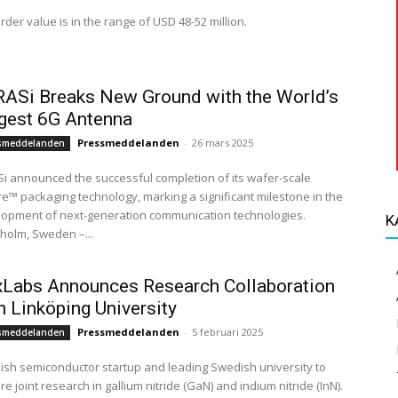
rder value is in the range of USD 48-52 million.
ASi Breaks New Ground with the World’s
gest 6G Antenna
Pressmeddelanden
-
26 mars 2025
smeddelanden
i announced the successful completion of its wafer-scale
re™ packaging technology, marking a significant milestone in the
opment of next-generation communication technologies.
K
holm, Sweden –...
xLabs Announces Research Collaboration
h Linköping University
Pressmeddelanden
-
5 februari 2025
smeddelanden
sh semiconductor startup and leading Swedish university to
re joint research in gallium nitride (GaN) and indium nitride (InN).