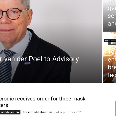
fo
ge
se
an
PRE
To
r van der Poel to Advisory
en
br
te
ronic receives order for three mask
ters
Pressmeddelanden
-
24 september 2025
smeddelanden