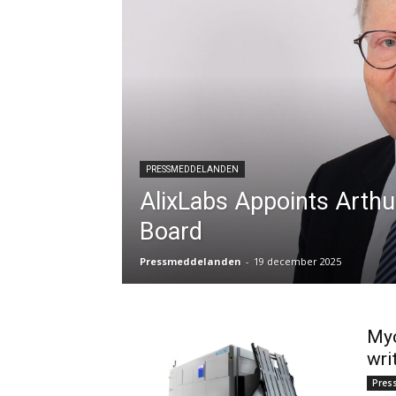
PRESSMEDDELANDEN
AlixLabs Appoints Arthu
Board
Pressmeddelanden
-
19 december 2025
Myc
wri
Pres