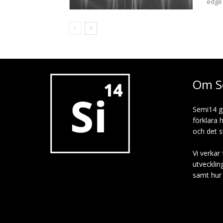
edge 
Om S
Semi14 g
förklara 
och det s
Vi verkar 
utvecklin
samt hur p