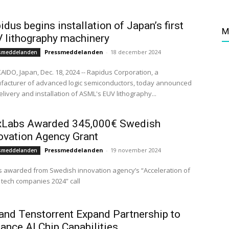
idus begins installation of Japan’s first
M
 lithography machinery
Pressmeddelanden
-
18 december 2024
smeddelanden
IDO, Japan, Dec. 18, 2024 -- Rapidus Corporation, a
acturer of advanced logic semiconductors, today announced
elivery and installation of ASML's EUV lithography...
xLabs Awarded 345,000€ Swedish
ovation Agency Grant
Pressmeddelanden
-
19 november 2024
smeddelanden
 awarded from Swedish innovation agency’s “Acceleration of
tech companies 2024” call
and Tenstorrent Expand Partnership to
ance AI Chip Capabilities