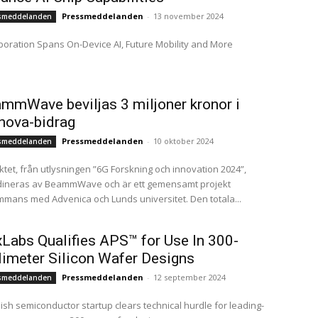
Pressmeddelanden
-
13 november 2024
smeddelanden
boration Spans On-Device AI, Future Mobility and More
mmWave beviljas 3 miljoner kronor i
nova-bidrag
Pressmeddelanden
-
10 oktober 2024
smeddelanden
ktet, från utlysningen ”6G Forskning och innovation 2024”,
dineras av BeammWave och är ett gemensamt projekt
ammans med Advenica och Lunds universitet. Den totala...
xLabs Qualifies APS™ for Use In 300-
limeter Silicon Wafer Designs
Pressmeddelanden
-
12 september 2024
smeddelanden
sh semiconductor startup clears technical hurdle for leading-