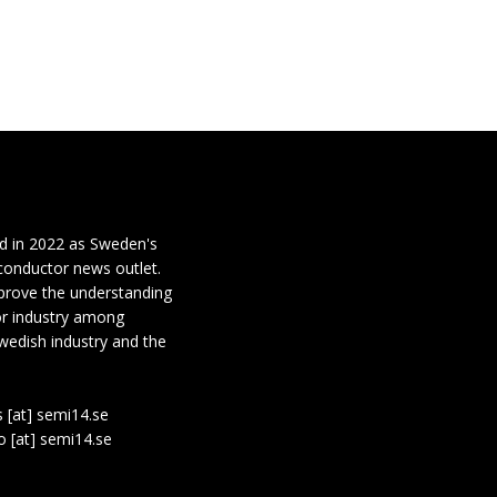
d in 2022 as Sweden's
conductor news outlet.
mprove the understanding
or industry among
wedish industry and the
s [at] semi14.se
fo [at] semi14.se