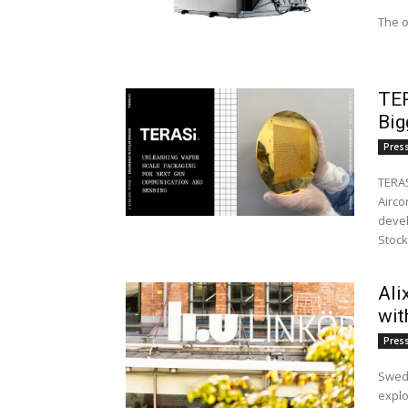
The o
TER
Big
Pres
TERAS
Airco
devel
Stock
Ali
wit
Pres
Swedi
explo