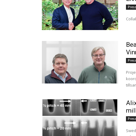
Pres
Colla
Bea
Vin
Pres
Proje
koor
tills
Ali
mil
Pres
Swedi