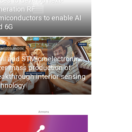
rces to develop next-
neration RF
miconductors to enable AI
d 6G
SSMEDDELANDEN
bii and STMicroelectronics
ter mass production of
eakthrough interior sensing
chnology
Annons