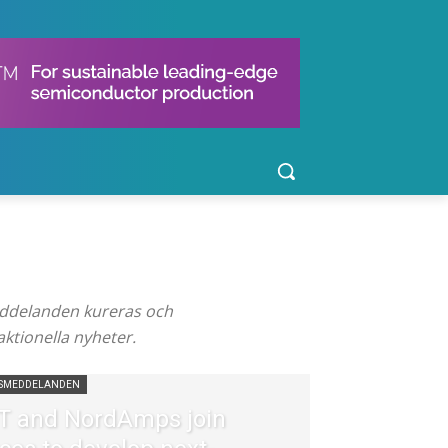
eddelanden kureras och
ktionella nyheter.
SSMEDDELANDEN
T and NordAmps join