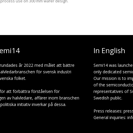
process use on 300 mm wafer design.
emi14
In English
rundades år 2022 med målet att bättre
Semi14 was launche
halvledarbranschen för svensk industri
only dedicated semi
venska folket.
Our mission is to i
of the semiconduct
för att förbättra förståelsen för
representatives of S
gen av halvledare, affärer inom branschen
Swedish public.
olitiska initiativ inverkar på dessa.
Press releases: pres
General inquiries: in