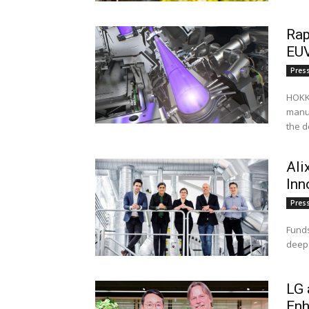
Rap
EUV
Pres
HOKKA
manuf
the d
Ali
Inn
Pres
Funds
deep 
LG 
Enh