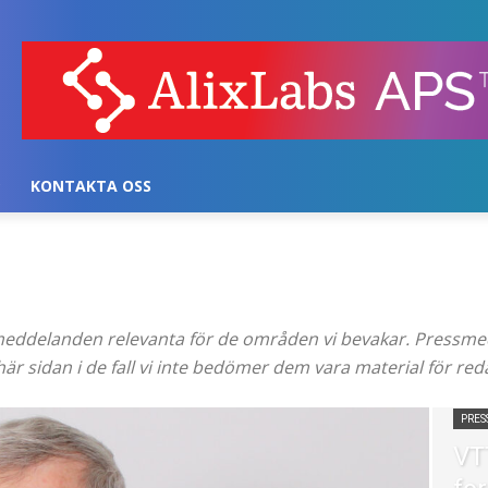
KONTAKTA OSS
meddelanden relevanta för de områden vi bevakar. Pressm
r sidan i de fall vi inte bedömer dem vara material för reda
PRE
VT