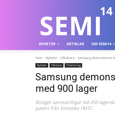
NYHETER
ARTIKLAR
OM SEMI14
Hem
Nyheter
Hårdvara
Samsung demonstrerar N
Nyheter
Hårdvara
Tillverkning
Samsung demonst
med 900 lager
Bolaget sammanfogar två 450-lagerskr
patent från kinesiska YMTC.