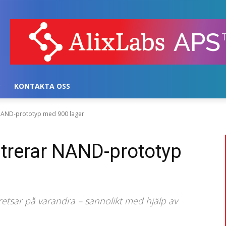
KONTAKTA OSS
AND-prototyp med 900 lager
rerar NAND-prototyp
etsar på varandra – sannolikt med hjälp av