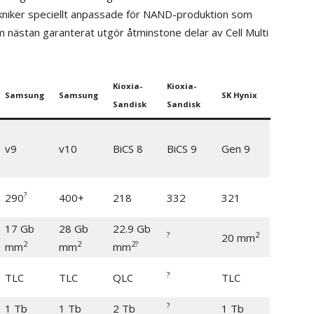
kniker speciellt anpassade för NAND-produktion som
 nästan garanterat utgör åtminstone delar av Cell Multi
Kioxia-
Kioxia-
Samsung
Samsung
SK Hynix
Sandisk
Sandisk
v9
v10
BiCS 8
BiCS 9
Gen 9
?
290
400+
218
332
321
17 Gb
28 Gb
22.9 Gb
?
2
20 mm
2
2
2?
mm
mm
mm
?
TLC
TLC
QLC
TLC
?
1 Tb
1 Tb
2 Tb
1 Tb