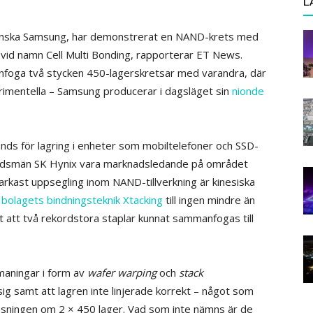
L
reanska Samsung, har demonstrerat en NAND-krets med
 vid namn Cell Multi Bonding, rapporterar ET News.
foga två stycken 450-lagerskretsar med varandra, där
imentella – Samsung producerar i dagsläget sin
nionde
ds för lagring i enheter som mobiltelefoner och SSD-
andsmän SK Hynix vara marknadsledande på området
rkast uppsegling inom NAND-tillverkning är kinesiska
v
bolagets bindningsteknik Xtacking
till ingen mindre än
 att två rekordstora staplar kunnat sammanfogas till
aningar i form av
wafer warping
och
stack
g sig samt att lagren inte linjerade korrekt – något som
lösningen om 2 × 450 lager. Vad som inte nämns är de