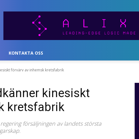
KONTAKTA OSS
esiskt förvärv av inhemsk kretsfabrik
dkänner kinesiskt
k kretsfabrik
regering försäljningen av landets största
ägarskap.