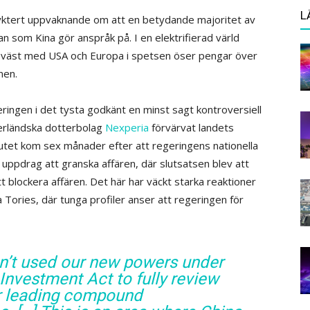
L
 nyktert uppvaknande om att en betydande majoritet av
iwan som Kina gör anspråk på. I en elektrifierad värld
rför väst med USA och Europa i spetsen öser pengar över
nen.
ringen i det tysta godkänt en minst sagt kontroversiell
rländska dotterbolag
Nexperia
förvärvat landets
utet kom sex månader efter att regeringens nationella
uppdrag att granska affären, där slutsatsen blev att
tt blockera affären. Det här har väckt starka reaktioner
 Tories, där tunga profiler anser att regeringen för
en’t used our new powers under
Investment Act to fully review
ur leading compound