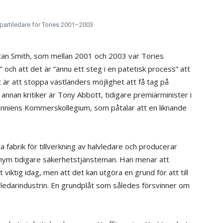
 partiledare för Tories 2001–2003
ncan Smith, som mellan 2001 och 2003 var Tories
” och att det är ”ännu ett steg i en patetisk process” att
 är att stoppa västländers möjlighet att få tag på
nnan kritiker är Tony Abbott, tidigare premiärminister i
tanniens Kommerskollegium, som påtalar att en liknande
fabrik för tillverkning av halvledare och producerar
nonym tidigare säkerhetstjänsteman. Han menar att
viktig idag, men att det kan utgöra en grund för att till
vledarindustrin. En grundplåt som således försvinner om