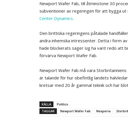
Newport Wafer Fab, till åtminstone 30 procent
subventioner av regeringen för att bygga ut s
Center Dynamics.
Den brittiska regeringens påtalade handfalle
andra inhemska intressenter. Detta i form av
hade blockerats säger sig ha varit redo att b
förvärva Newport Wafer Fab.
Newport Wafer Fab må vara Storbritanniens st
är talande för hur obefintlig landets halvledari
kretsar med 20 år gammal teknik och har blo
KÄLLA
Politico
TAGGAR
Newport Wafer Fab
Nexperia
Storbri