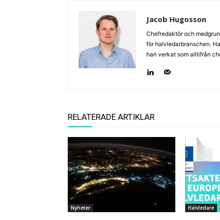
Jacob Hugosson
Chefredaktör och medgrund
för halvledarbranschen. Har 
han verkat som alltifrån c
RELATERADE ARTIKLAR
Nyheter
Halvledare