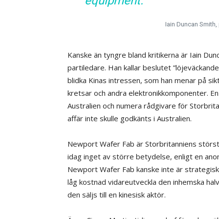
equipment.
Iain Duncan Smith,
Kanske än tyngre bland kritikerna är Iain Du
partiledare. Han kallar beslutet ”löjeväckande
blidka Kinas intressen, som han menar på sikt
kretsar och andra elektronikkomponenter. En a
Australien och numera rådgivare för Storbri
affär inte skulle godkänts i Australien.
Newport Wafer Fab är Storbritanniens största 
idag inget av större betydelse, enligt en a
Newport Wafer Fab kanske inte är strategiskt 
låg kostnad vidareutveckla den inhemska hal
den säljs till en kinesisk aktör.