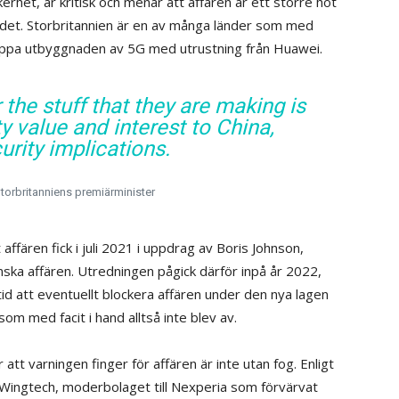
erhet, är kritisk och menar att affären är ett större hot
andet. Storbritannien är en av många länder som med
 stoppa utbyggnaden av 5G med utrustning från Huawei.
the stuff that they are making is
ty value and interest to China,
urity implications.
torbritanniens premiärminister
fären fick i juli 2021 i uppdrag av Boris Johnson,
anska affären. Utredningen pågick därför inpå år 2022,
tid att eventuellt blockera affären under den nya lagen
om med facit i hand alltså inte blev av.
 att varningen finger för affären är inte utan fog. Enligt
Wingtech, moderbolaget till Nexperia som förvärvat