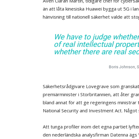
Även Ciaran Martin, tidigare chef för cybersäk
än att låta kinesiska Huawei bygga ut 5G i l
hänvisning till nationell säkerhet valde att
We have to judge whether 
of real intellectual proper
whether there are real sec
Boris Johnson, S
Säkerhetsrådgivare Lovegrave som granskat af
premiärminister i Storbritannien, att åter gr
bland annat för att ge regeringens ministrar 
National Security and Investment Act. Något s
Att tunga profiler inom det egna partiet lyfter
den nederländska analysfirman Datenna ägs 