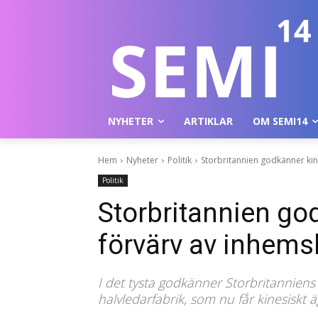
NYHETER
ARTIKLAR
OM SEMI14
Hem
Nyheter
Politik
Storbritannien godkänner kin
Politik
Storbritannien go
förvärv av inhems
I det tysta godkänner Storbritanniens 
halvledarfabrik, som nu får kinesiskt 