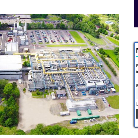
P
i
E