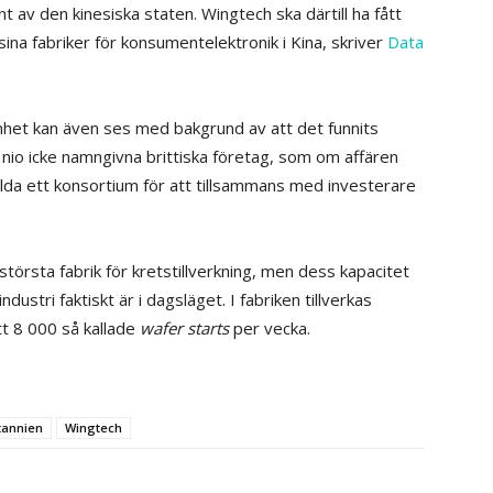
 av den kinesiska staten. Wingtech ska därtill ha fått
ina fabriker för konsumentelektronik i Kina, skriver
Data
nhet kan även ses med bakgrund av att det funnits
 nio icke namngivna brittiska företag, som om affären
ilda ett konsortium för att tillsammans med investerare
örsta fabrik för kretstillverkning, men dess kapacitet
ndustri faktiskt är i dagsläget. I fabriken tillverkas
tt 8 000 så kallade
wafer starts
per vecka.
tannien
Wingtech