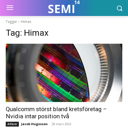
Taggar
Himax
Tag:
Himax
Qualcomm störst bland kretsföretag –
Nvidia intar position två
Jacob Hugosson
-
28 mars 2022
Affärer