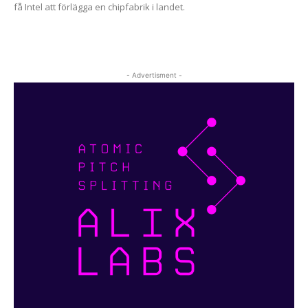
få Intel att förlägga en chipfabrik i landet.
- Advertisment -