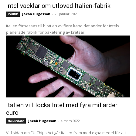
Intel vacklar om utlovad Italien-fabrik
Jacob Hugosson
-
25 januari 2023
Politik
Italien förpassas till blott en av flera kandidatländer för Intels
planerade fabrik för paketering av kretsar.
Italien vill locka Intel med fyra miljarder
euro
Jacob Hugosson
-
4 mars 2022
Halvledare
Vid sidan om EU Chips Act går Italien fram med egna medel för att