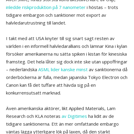
inledde riskproduktion på 7 nanometer
i höstas – trots
tidigare embargon och sanktioner mot export av
halvledarutrustning till landet.
I takt med att USA knyter till sig snart sagt resten av
världen i en informell halvledarallians och lämnar Kina i kylan
försöker amerikanerna nu sätta spiken i kistan för kinesiska
framsteg. Det hela låter sig dock inte ske utan uppoffringar
– nederländska
ASML lider kanske minst
av sanktionerna då
orderböckerna är fulla, medan japanska Tokyo Electron och
Canon kan få det tuffare att hävda sig på en
konkurrensutsatt marknad.
Även amerikanska aktörer, likt Applied Materials, Lam
Research och KLA noteras
av Digitimes
ha lidit av de
tidigare sanktionerna. Ett än mer omfattande embargo
väntas lägga ytterligare lök på laxen, då den starkt