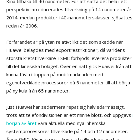
Kina tillbaka till 40 nanometer. För att sätta det hela i ett
perspektiv introducerades tillverkning på 14 nanometer år
2014, medan produkter i 40-nanometersklassen sjösattes
redan år 2006.
Förfarandet är på ytan relativt likt det som skedde när
Huawei belagdes med exportrestriktioner, då världens
största kretstillverkare TSMC förbjöds leverera produkter
till det kinesiska bolaget. Över en natt gick Huawei från att
kunna tävla i toppen på mobilmarknaden med
egenutvecklade processorer på 5 nanometer till att börja
på ny kula från 65 nanometer.
Just Huawei har sedermera repat sig halvledarmässigt,
trots att telefondivisionen är ett minne blott, och uppgavs
i
början av året
vara aktuella med nya inhemska
systemprocessorer tillverkade på 14 och 12 nanometer.
Även SMIC, Kinas största kontraktstillverkare av chip,