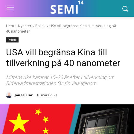
Hem
Nyheter
Politik
USA vill begränsa Kina till tillverkning på
40 nanometer
Politik
USA vill begränsa Kina till
tillverkning på 40 nanometer
Mittens rike hamnar 15–20 år efter i tillverkning om
Biden-administrationen får sin vilja igenom.
Jonas Klar
16 mars 2023