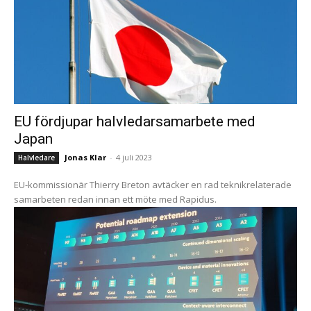
EU fördjupar halvledarsamarbete med
Japan
Jonas Klar
-
4 juli 2023
Halvledare
EU-kommissionär Thierry Breton avtäcker en rad teknikrelaterade
samarbeten redan innan ett möte med Rapidus.