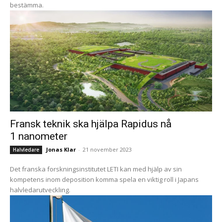
bestämma.
Fransk teknik ska hjälpa Rapidus nå
1 nanometer
Jonas Klar
-
21 november 2023
Halvledare
Det franska forskningsinstitutet LETI kan med hjälp av sin
kompetens inom deposition komma spela en viktig roll i Japans
halvledarutveckling.