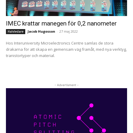
IMEC krattar manegen för 0,2 nanometer
Jacob Hugosson
-
27 maj 2022
Halvledare
Hos Interuniversity Microelectronics Centre samlas de stora
drakarna för att skapa en gemensam väg framåt, med nya verktyg,
tranistortyper och material.
- Advertisment -