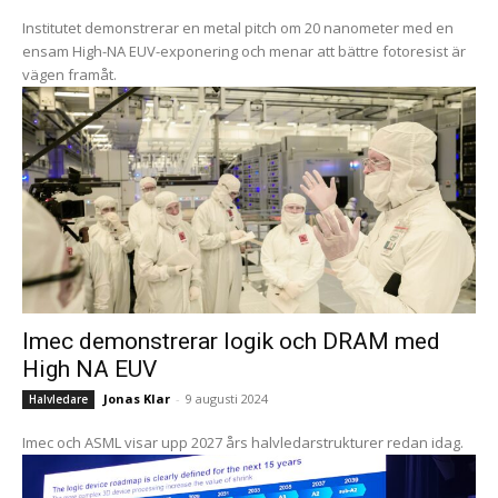
Institutet demonstrerar en metal pitch om 20 nanometer med en
ensam High-NA EUV-exponering och menar att bättre fotoresist är
vägen framåt.
Imec demonstrerar logik och DRAM med
High NA EUV
Jonas Klar
-
9 augusti 2024
Halvledare
Imec och ASML visar upp 2027 års halvledarstrukturer redan idag.