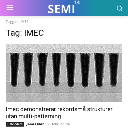
Taggar
IMEC
Tag:
IMEC
Imec demonstrerar rekordsmå strukturer
utan multi-patterning
Jonas Klar
-
25 februari 2025
Halvledare