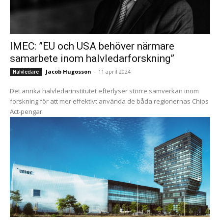
IMEC: ”EU och USA behöver närmare
samarbete inom halvledarforskning”
Jacob Hugosson
-
11 april 2024
Halvledare
Det anrika halvledarinstitutet efterlyser större samverkan inom
forskning för att mer effektivt använda de båda regionernas Chips
Act-pengar.