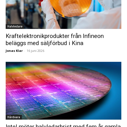
Halvledare
Kraftelektronikprodukter från Infineon
beläggs med säljförbud i Kina
Jonas Klar
-
16 juni 2026
Hårdvara
Intel möter halvledarbrist med fem år gamla